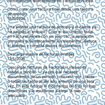
recordatorios directamente en FactuuraEnLinea.
Cómo crear una factura final desde una factura
de anticipo
18/5/2026
¿Ha emitido una factura de anticipo y el cliente ya
ha pagado el anticipo? Cree el documento fiscal
en FacturaEnlinea con un solo clic: la aplicación
completa automáticamente los elementos, deduce
el anticipo y conecta ambos documentos.
Descarga masiva de facturas emitidas
12/5/2026
Descargar facturas de FacturaEnLinea.es es
rápido y sencillo — ya sea que necesite
documentos de un período concreto, por cliente
o todas las facturas del año anterior de una sola
vez. En este tutorial le mostramos las tres formas
disponibles y le ayudamos a elegir la más
adecuada.