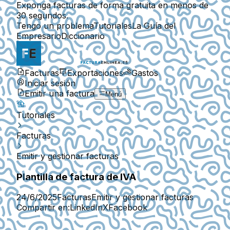
Exponga facturas de forma gratuita en menos de
30 segundos.
Tengo un problema
Tutoriales
La Guía del
Empresario
Diccionario
Facturas
Exportaciones
Gastos
Iniciar sesión
Emitir una factura
Menú
Tutoriales
Facturas
Emitir y gestionar facturas
Plantilla de factura de IVA
24/6/2025
Facturas
Emitir y gestionar facturas
Compartir en:
LinkedIn
X
Facebook