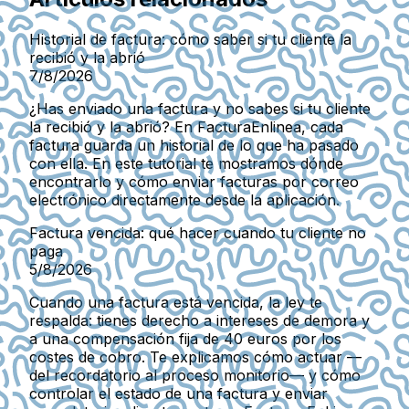
Historial de factura: cómo saber si tu cliente la
recibió y la abrió
7/8/2026
¿Has enviado una factura y no sabes si tu cliente
la recibió y la abrió? En FacturaEnlinea, cada
factura guarda un historial de lo que ha pasado
con ella. En este tutorial te mostramos dónde
encontrarlo y cómo enviar facturas por correo
electrónico directamente desde la aplicación.
Factura vencida: qué hacer cuando tu cliente no
paga
5/8/2026
Cuando una factura está vencida, la ley te
respalda: tienes derecho a intereses de demora y
a una compensación fija de 40 euros por los
costes de cobro. Te explicamos cómo actuar —
del recordatorio al proceso monitorio— y cómo
controlar el estado de una factura y enviar