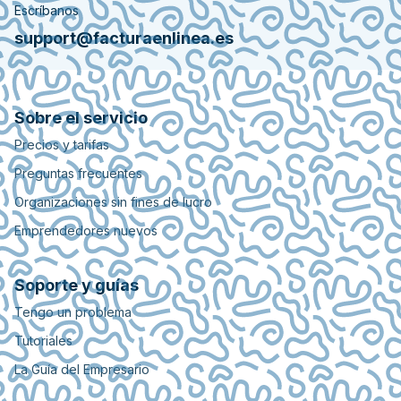
Escríbanos
support@facturaenlinea.es
Sobre el servicio
Precios y tarifas
Preguntas frecuentes
Organizaciones sin fines de lucro
Emprendedores nuevos
Soporte y guías
Tengo un problema
Tutoriales
La Guía del Empresario