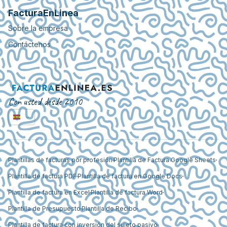
FacturaEnLinea
Sobre la empresa
Contáctenos
Con usted desde 2010
Plantillas de facturas por profesión
Plantilla de Factura Google Sheets
Plantilla de factura PDF
Plantilla de factura en Google Docs
Plantilla de factura en Excel
Plantilla de factura Word
Plantilla de Presupuesto
Plantilla de Recibo
Plantilla de factura con inversión del sujeto pasivo