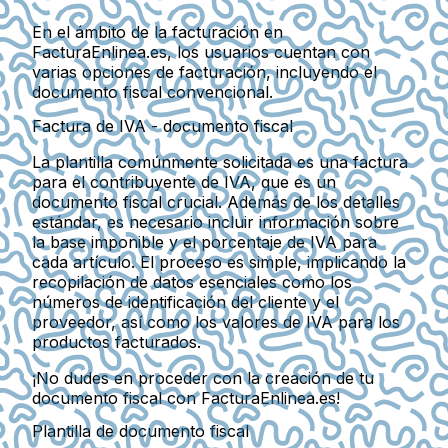
En el ámbito de la facturación en
FacturaEnlinea.es, los usuarios cuentan con
varias opciones de facturación, incluyendo el
documento fiscal convencional.
Factura de IVA - documento fiscal
La plantilla comúnmente solicitada es una factura
para el contribuyente de IVA, que es un
documento fiscal crucial. Además de los detalles
estándar, es necesario incluir información sobre
la base imponible y el porcentaje de IVA para
cada artículo. El proceso es simple, implicando la
recopilación de datos esenciales como los
números de identificación del cliente y el
proveedor, así como los valores de IVA para los
productos facturados.
¡No dudes en proceder con la creación de tu
documento fiscal con FacturaEnlinea.es!
Plantilla de documento fiscal