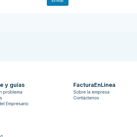
e y guías
FacturaEnLinea
n problema
Sobre la empresa
es
Contáctenos
del Empresario
0