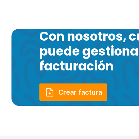
Con nosotros, c
puede gestionar
facturación
Crear factura