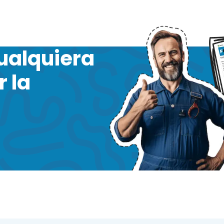
ualquiera
 la