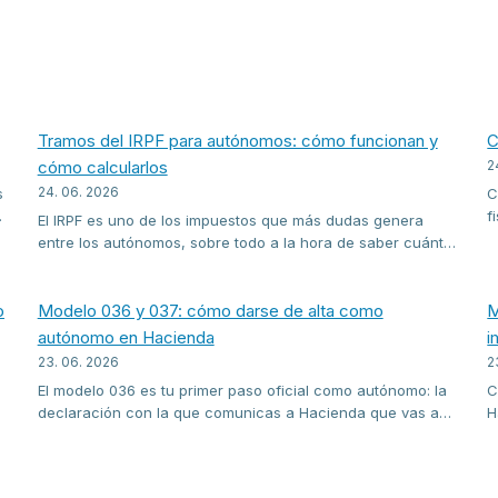
Tramos del IRPF para autónomos: cómo funcionan y
C
cómo calcularlos
2
24. 06. 2026
s
C
f
El IRPF es uno de los impuestos que más dudas genera
e
entre los autónomos, sobre todo a la hora de saber cuánto
I
se paga realmente. En esta guía verás cómo funcionan los
d
tramos del IRPF y cómo calcular tu impuesto paso a paso,
o
con ejemplos claros.
Modelo 036 y 037: cómo darse de alta como
M
autónomo en Hacienda
i
23. 06. 2026
2
El modelo 036 es tu primer paso oficial como autónomo: la
C
declaración con la que comunicas a Hacienda que vas a
H
iniciar una actividad. Te explicamos qué es, qué fue del
e
modelo 037 y cómo presentar tu alta censal sin errores.
c