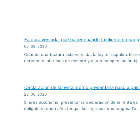
Factura vencida: qué hacer cuando tu cliente no paga
05. 08. 2026
Cuando una factura está vencida, la ley te respalda: tiene
derecho a intereses de demora y a una compensación fija
de 40 euros por los costes de cobro. Te explicamos cómo
actuar —del recordatorio al proceso monitorio— y cómo
controlar el estado de una factura y enviar recordatorios
directamente en FactuuraEnLinea.
Declaración de la renta: cómo presentarla paso a pas
23. 06. 2026
Si eres autónomo, presentar la declaración de la renta es
obligatorio cada año, tengas los ingresos que tengas. Te
explicamos los plazos, cómo funcionan el borrador y el
simulador Renta WEB Open, y cómo rellenar el modelo 100
paso a paso sin pagar de más.