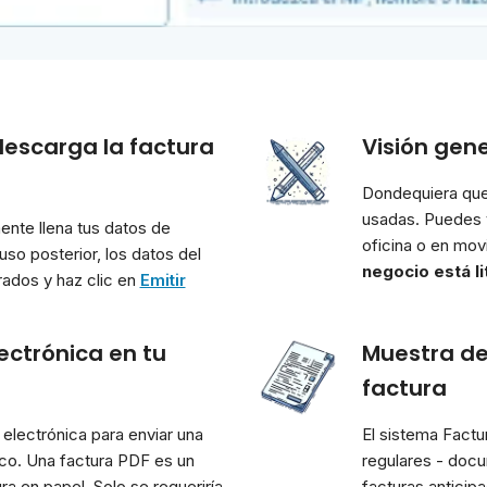
descarga la factura
Visión gen
Dondequiera que 
usadas. Puedes v
ente llena tus datos de
oficina o en mov
so posterior, los datos del
negocio está li
urados y haz clic en
Emitir
ectrónica en tu
Muestra de 
factura
electrónica para enviar una
El sistema Factu
ico. Una factura PDF es un
regulares - docu
ra en papel. Solo se requeriría
facturas anticip