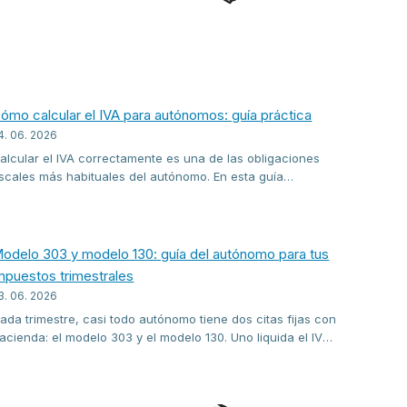
ómo calcular el IVA para autónomos: guía práctica
4. 06. 2026
alcular el IVA correctamente es una de las obligaciones
iscales más habituales del autónomo. En esta guía
xplicamos qué tipos existen, cómo se aplica la fórmula del
VA repercutido menos el soportado y de qué forma se
eclara cada trimestre ante Hacienda.
odelo 303 y modelo 130: guía del autónomo para tus
mpuestos trimestrales
3. 06. 2026
ada trimestre, casi todo autónomo tiene dos citas fijas con
acienda: el modelo 303 y el modelo 130. Uno liquida el IVA,
l otro adelanta tu IRPF. Te explicamos quién los presenta,
ómo se calculan y cómo rellenarlos sin errores.