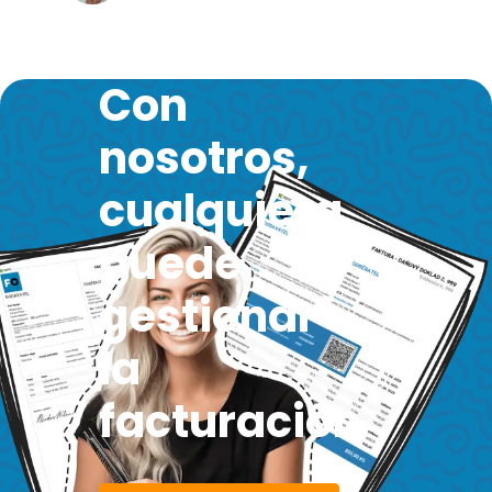
Con
nosotros,
cualquiera
puede
gestionar
la
facturación