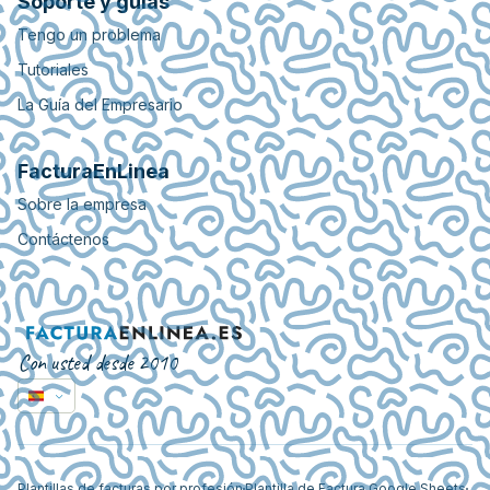
Soporte y guías
Tengo un problema
Tutoriales
La Guía del Empresario
FacturaEnLinea
Sobre la empresa
Contáctenos
Con usted desde 2010
Plantillas de facturas por profesión
Plantilla de Factura Google Sheets