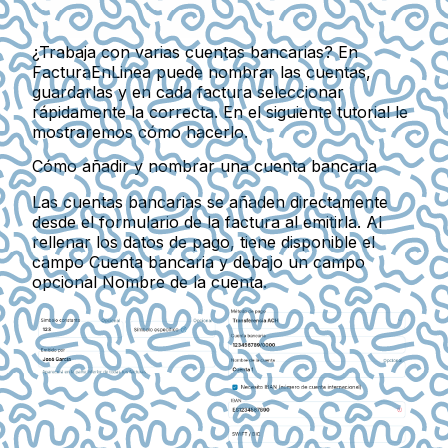
¿Trabaja con varias cuentas bancarias? En
FacturaEnLinea puede nombrar las cuentas,
guardarlas y en cada factura seleccionar
rápidamente la correcta. En el siguiente tutorial le
mostraremos cómo hacerlo.
Cómo añadir y nombrar una cuenta bancaria
Las cuentas bancarias se añaden directamente
desde el formulario de la factura al emitirla. Al
rellenar los datos de pago, tiene disponible el
campo
Cuenta bancaria
y debajo un campo
opcional
Nombre de la cuenta
.