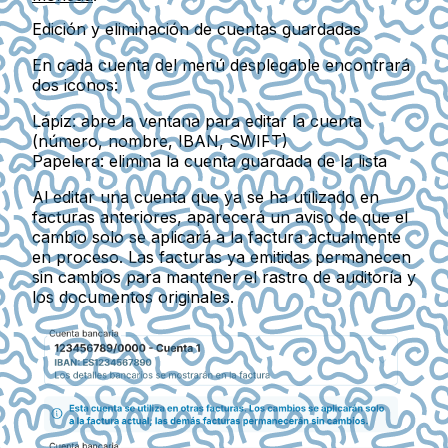
Edición y eliminación de cuentas guardadas
En cada cuenta del menú desplegable encontrará
dos iconos:
Lápiz
: abre la ventana para editar la cuenta
(número, nombre, IBAN, SWIFT)
Papelera
: elimina la cuenta guardada de la lista
Al editar una cuenta que ya se ha utilizado en
facturas anteriores, aparecerá un aviso de que
el
cambio solo se aplicará a la factura actualmente
en proceso
. Las facturas ya emitidas permanecen
sin cambios para mantener el rastro de auditoría y
los documentos originales.