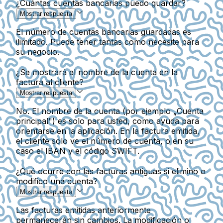
¿Cuántas cuentas bancarias puedo guardar?
Mostrar respuesta
El número de cuentas bancarias guardadas es
ilimitado. Puede tener tantas como necesite para
su negocio.
¿Se mostrará el nombre de la cuenta en la
factura al cliente?
Mostrar respuesta
No. El nombre de la cuenta (por ejemplo „Cuenta
principal") es solo para usted, como ayuda para
orientarse en la aplicación. En la factura emitida,
el cliente solo ve el número de cuenta, o en su
caso el IBAN y el código SWIFT.
¿Qué ocurre con las facturas antiguas si elimino o
modifico una cuenta?
Mostrar respuesta
Las facturas emitidas anteriormente
permanecerán sin cambios. La modificación o