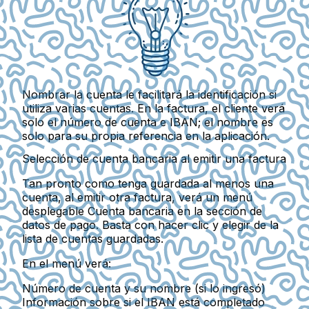
Nombrar la cuenta le facilitará la identificación si
utiliza varias cuentas. En la factura, el cliente verá
solo el número de cuenta e IBAN; el nombre es
solo para su propia referencia en la aplicación.
Selección de cuenta bancaria al emitir una factura
Tan pronto como tenga guardada al menos una
cuenta, al emitir otra factura, verá un menú
desplegable
Cuenta bancaria
en la sección de
datos de pago. Basta con hacer clic y elegir de la
lista de cuentas guardadas.
En el menú verá:
Número de cuenta
y su
nombre
(si lo ingresó)
Información sobre si
el IBAN está completado