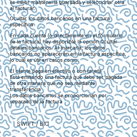
es mejor mantenerla guardada y seleccionar otra
al facturar.
Ocultar los datos bancarios en una factura
específica
En cada cuenta (o directamente en el formulario
de la factura) hay disponible la opción
Ocultar
detailes bancarios
. Al marcarla, los datos
bancarios no aparecerán en la factura específica,
lo cual es útil en casos como:
El cliente paga en efectivo o con tarjeta
Está emitiendo una factura que debe ser pagada
de otra manera que no sea mediante
transferencia
Los datos bancarios se proporcionan por
separado de la factura