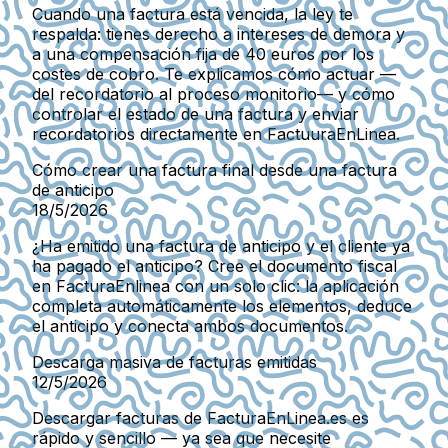
Cuando una factura está vencida, la ley te
respalda: tienes derecho a intereses de demora y
a una compensación fija de 40 euros por los
costes de cobro. Te explicamos cómo actuar —
del recordatorio al proceso monitorio— y cómo
controlar el estado de una factura y enviar
recordatorios directamente en FactuuraEnLinea.
Cómo crear una factura final desde una factura
de anticipo
18/5/2026
¿Ha emitido una factura de anticipo y el cliente ya
ha pagado el anticipo? Cree el documento fiscal
en FacturaEnlinea con un solo clic: la aplicación
completa automáticamente los elementos, deduce
el anticipo y conecta ambos documentos.
Descarga masiva de facturas emitidas
12/5/2026
Descargar facturas de FacturaEnLinea.es es
rápido y sencillo — ya sea que necesite