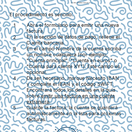
El procedimiento es sencillo:
Abra el formulario para emitir una nueva
factura.
En la sección de datos de pago, rellene el
Cuenta bancaria
.
En el campo
Nombre de la cuenta
escriba
un nombre cualquiera (por ejemplo,
"Cuenta principal", "Cuenta en euros" o
"Cuenta para cliente XY"). Este campo es
opcional.
De ser necesario, marque
Necesito IBAN
y complete el IBAN y el código SWIFT.
Encontrará todos los detalles en la guía
sobre
emitir una factura en una cuenta
extranjera
.
Guarde la factura: la cuenta se guardará
automáticamente en la lista para próximas
facturas.