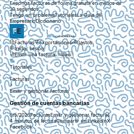
Exponga facturas de forma gratuita en menos de
30 segundos.
Tengo un problema
Tutoriales
La Guía del
Empresario
Diccionario
Facturas
Exportaciones
Gastos
Iniciar sesión
Emitir una factura
Menú
Tutoriales
Facturas
Emitir y gestionar facturas
Gestión de cuentas bancarias
6/5/2026
Facturas
Emitir y gestionar facturas
4 minutos de lectura
Compartir en:
LinkedIn
X
Facebook