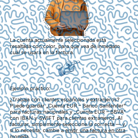
La cuenta actualmente seleccionada está
resaltada con color, para que vea de inmediato
cuál se usará en la factura.
Ejemplo práctico:
¿Trabaja con clientes españoles y extranjeros?
Puede guardar „Cuenta EUR – Banco Santander"
para facturas nacionales y „Cuenta EUR – BBVA"
con IBAN y SWIFT para clientes extranjeros. Al
facturar, simplemente seleccione la correcta — y,
si lo necesita, cambie a
emitir una factura en otra
moneda
.