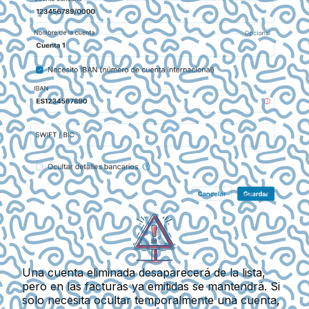
Una cuenta eliminada desaparecerá de la lista,
pero en las facturas ya emitidas se mantendrá. Si
solo necesita ocultar temporalmente una cuenta,