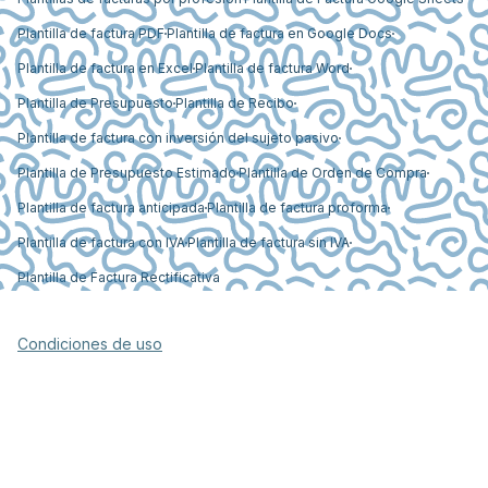
Plantilla de factura PDF
Plantilla de factura en Google Docs
Plantilla de factura en Excel
Plantilla de factura Word
Plantilla de Presupuesto
Plantilla de Recibo
Plantilla de factura con inversión del sujeto pasivo
Plantilla de Presupuesto Estimado
Plantilla de Orden de Compra
Plantilla de factura anticipada
Plantilla de factura proforma
Plantilla de factura con IVA
Plantilla de factura sin IVA
Plantilla de Factura Rectificativa
Condiciones de uso