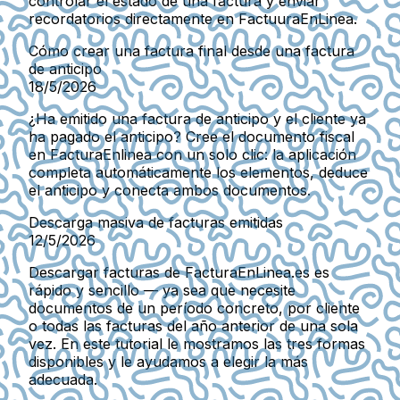
controlar el estado de una factura y enviar
recordatorios directamente en FactuuraEnLinea.
Cómo crear una factura final desde una factura
de anticipo
18/5/2026
¿Ha emitido una factura de anticipo y el cliente ya
ha pagado el anticipo? Cree el documento fiscal
en FacturaEnlinea con un solo clic: la aplicación
completa automáticamente los elementos, deduce
el anticipo y conecta ambos documentos.
Descarga masiva de facturas emitidas
12/5/2026
Descargar facturas de FacturaEnLinea.es es
rápido y sencillo — ya sea que necesite
documentos de un período concreto, por cliente
o todas las facturas del año anterior de una sola
vez. En este tutorial le mostramos las tres formas
disponibles y le ayudamos a elegir la más
adecuada.