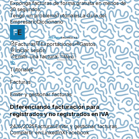
Exponga facturas de forma gratuita en menos de
30 segundos.
Tengo un problema
Tutoriales
La Guía del
Empresario
Diccionario
Facturas
Exportaciones
Gastos
Iniciar sesión
Emitir una factura
Menú
Tutoriales
Facturas
Emitir y gestionar facturas
Diferenciando facturación para
registrados y no registrados en IVA
24/6/2025
Facturas
Emitir y gestionar facturas
Compartir en:
LinkedIn
X
Facebook