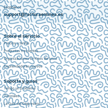
Escríbanos
support@facturaenlinea.es
Sobre el servicio
Precios y tarifas
Preguntas frecuentes
Organizaciones sin fines de lucro
Emprendedores nuevos
Soporte y guías
Tengo un problema
Tutoriales
La Guía del Empresario