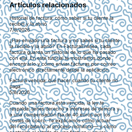
Artículos relacionados
Historial de factura: cómo saber si tu cliente la
recibió y la abrió
7/8/2026
¿Has enviado una factura y no sabes si tu cliente
la recibió y la abrió? En FacturaEnlinea, cada
factura guarda un historial de lo que ha pasado
con ella. En este tutorial te mostramos dónde
encontrarlo y cómo enviar facturas por correo
electrónico directamente desde la aplicación.
Factura vencida: qué hacer cuando tu cliente no
paga
5/8/2026
Cuando una factura está vencida, la ley te
respalda: tienes derecho a intereses de demora y
a una compensación fija de 40 euros por los
costes de cobro. Te explicamos cómo actuar —
del recordatorio al proceso monitorio— y cómo