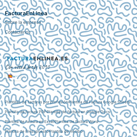
FacturaEnLinea
Sobre la empresa
Contáctenos
Con usted desde 2010
Plantillas de facturas por profesión
Plantilla de Factura Google Sheets
Plantilla de factura PDF
Plantilla de factura en Google Docs
Plantilla de factura en Excel
Plantilla de factura Word
Plantilla de Presupuesto
Plantilla de Recibo