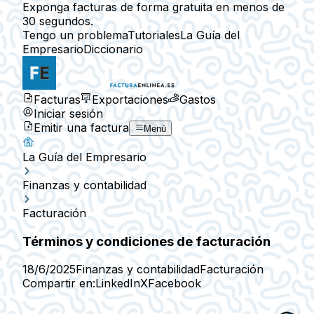
Exponga facturas de forma gratuita en menos de
30 segundos.
Tengo un problema
Tutoriales
La Guía del
Empresario
Diccionario
Facturas
Exportaciones
Gastos
Iniciar sesión
Emitir una factura
Menú
La Guía del Empresario
Finanzas y contabilidad
Facturación
Términos y condiciones de facturación
18/6/2025
Finanzas y contabilidad
Facturación
Compartir en:
LinkedIn
X
Facebook