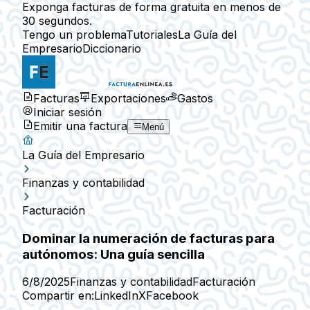
Exponga facturas de forma gratuita en menos de
30 segundos.
Tengo un problema
Tutoriales
La Guía del
Empresario
Diccionario
Facturas
Exportaciones
Gastos
Iniciar sesión
Emitir una factura
Menú
La Guía del Empresario
Finanzas y contabilidad
Facturación
Dominar la numeración de facturas para
autónomos: Una guía sencilla
6/8/2025
Finanzas y contabilidad
Facturación
Compartir en:
LinkedIn
X
Facebook