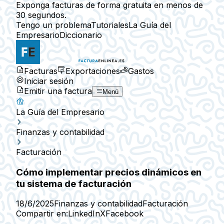
Exponga facturas de forma gratuita en menos de
30 segundos.
Tengo un problema
Tutoriales
La Guía del
Empresario
Diccionario
Facturas
Exportaciones
Gastos
Iniciar sesión
Emitir una factura
Menú
La Guía del Empresario
Finanzas y contabilidad
Facturación
Cómo implementar precios dinámicos en
tu sistema de facturación
18/6/2025
Finanzas y contabilidad
Facturación
Compartir en:
LinkedIn
X
Facebook