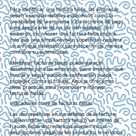
Para identificar una factura falsa, las empresas
deben examinar detalles específicos como la
credibilidad de la empresa y los términos de pago
para asegurarse de no ser defraudadas. Sin
embargo, reconocer una factura falsa implica
más que una simple revisión superficial; requiere
un enfoque sistemático para discernir de manera
confiable su autenticidad.
Identificar facturas falsas puede parecer
desafiante para las empresas, pero entender qué
buscar y seguir pasos de verificación puede
proteger contra el fraude. Aquí te ofrecemos
ideas prácticas para reconocer y manejar
facturas falsas.
Indicadores clave de facturas falsas
Las discrepancias en los detalles de la factura
suelen indicar una factura falsa o un intento de
fraude. Estas discrepancias pueden incluir
descripciones vagas de los productos o servicios