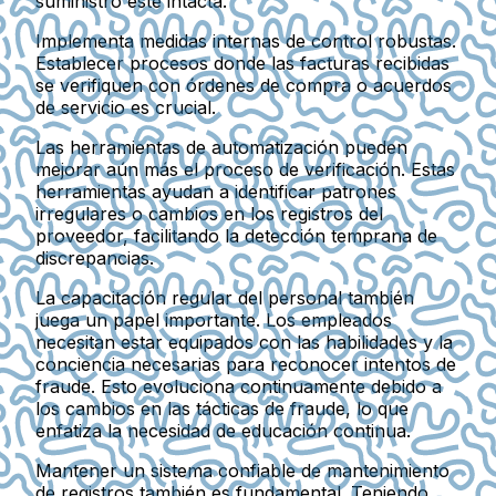
suministro esté intacta.
Implementa medidas internas de control robustas.
Establecer procesos donde las facturas recibidas
se verifiquen con órdenes de compra o acuerdos
de servicio es crucial.
Las herramientas de automatización pueden
mejorar aún más el proceso de verificación. Estas
herramientas ayudan a identificar patrones
irregulares o cambios en los registros del
proveedor, facilitando la detección temprana de
discrepancias.
La capacitación regular del personal también
juega un papel importante. Los empleados
necesitan estar equipados con las habilidades y la
conciencia necesarias para reconocer intentos de
fraude. Esto evoluciona continuamente debido a
los cambios en las tácticas de fraude, lo que
enfatiza la necesidad de educación continua.
Mantener un sistema confiable de mantenimiento
de registros también es fundamental. Teniendo