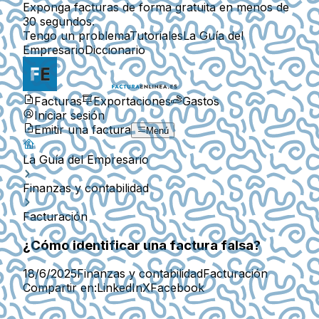
Exponga facturas de forma gratuita en menos de
30 segundos.
Tengo un problema
Tutoriales
La Guía del
Empresario
Diccionario
Facturas
Exportaciones
Gastos
Iniciar sesión
Emitir una factura
Menú
La Guía del Empresario
Finanzas y contabilidad
Facturación
¿Cómo identificar una factura falsa?
18/6/2025
Finanzas y contabilidad
Facturación
Compartir en:
LinkedIn
X
Facebook