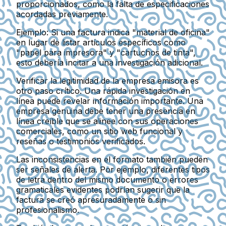
proporcionados, como la falta de especificaciones
acordadas previamente.
Ejemplo:
Si una factura indica "material de oficina"
en lugar de listar artículos específicos como
"papel para impresora" y "cartuchos de tinta",
esto debería incitar a una investigación adicional.
Verificar la legitimidad de la empresa emisora es
otro paso crítico. Una rápida investigación en
línea puede revelar información importante. Una
empresa genuina debe tener una presencia en
línea creíble que se alinee con sus operaciones
comerciales, como un sitio web funcional y
reseñas o testimonios verificados.
Las inconsistencias en el formato también pueden
ser señales de alerta. Por ejemplo, diferentes tipos
de letra dentro del mismo documento o errores
gramaticales evidentes podrían sugerir que la
factura se creó apresuradamente o sin
profesionalismo.