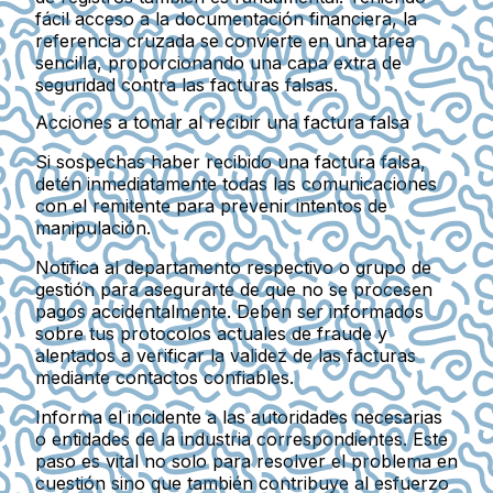
fácil acceso a la documentación financiera, la
referencia cruzada se convierte en una tarea
sencilla, proporcionando una capa extra de
seguridad contra las facturas falsas.
Acciones a tomar al recibir una factura falsa
Si sospechas haber recibido una factura falsa,
detén inmediatamente todas las comunicaciones
con el remitente para prevenir intentos de
manipulación.
Notifica al departamento respectivo o grupo de
gestión para asegurarte de que no se procesen
pagos accidentalmente. Deben ser informados
sobre tus protocolos actuales de fraude y
alentados a verificar la validez de las facturas
mediante contactos confiables.
Informa el incidente a las autoridades necesarias
o entidades de la industria correspondientes. Este
paso es vital no solo para resolver el problema en
cuestión sino que también contribuye al esfuerzo