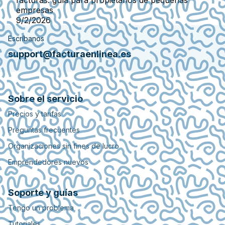
facturas: guía para propietarios de pequeñas
empresas
9/2/2026
Escríbanos
support@facturaenlinea.es
Sobre el servicio
Precios y tarifas
Preguntas frecuentes
Organizaciones sin fines de lucro
Emprendedores nuevos
Soporte y guías
Tengo un problema
Tutoriales