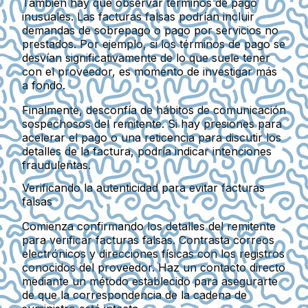
También hay que observar términos de pago
inusuales. Las facturas falsas podrían incluir
demandas de sobrepago o pago por servicios no
prestados. Por ejemplo, si los términos de pago se
desvían significativamente de lo que suele tener
con el proveedor, es momento de investigar más
a fondo.
Finalmente, desconfía de hábitos de comunicación
sospechosos del remitente. Si hay presiones para
acelerar el pago o una reticencia para discutir los
detalles de la factura, podría indicar intenciones
fraudulentas.
Verificando la autenticidad para evitar facturas
falsas
Comienza confirmando los detalles del remitente
para verificar facturas falsas. Contrasta correos
electrónicos y direcciones físicas con los registros
conocidos del proveedor. Haz un contacto directo
mediante un método establecido para asegurarte
de que la correspondencia de la cadena de