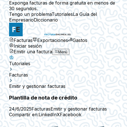
Exponga facturas de forma gratuita en menos de
30 segundos.
Tengo un problema
Tutoriales
La Guía del
Empresario
Diccionario
Facturas
Exportaciones
Gastos
Iniciar sesión
Emitir una factura
Menú
Tutoriales
Facturas
Emitir y gestionar facturas
Plantilla de nota de crédito
24/6/2025
Facturas
Emitir y gestionar facturas
Compartir en:
LinkedIn
X
Facebook