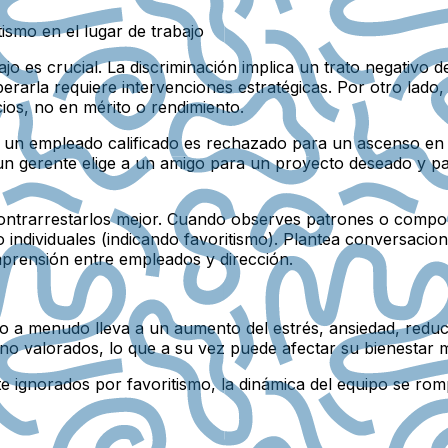
ismo en el lugar de trabajo
ajo es crucial. La discriminación implica un trato negativo 
rarla requiere intervenciones estratégicas. Por otro lado, 
ios, no en mérito o rendimiento.
un empleado calificado es rechazado para un ascenso en fa
un gerente elige a un amigo para un proyecto deseado y p
trarrestarlos mejor. Cuando observes patrones o comport
 o individuales (indicando favoritismo). Plantea conversaci
mprensión entre empleados y dirección.
ajo a menudo lleva a un aumento del estrés, ansiedad, reduc
o valorados, lo que a su vez puede afectar su bienestar me
gnorados por favoritismo, la dinámica del equipo se romp