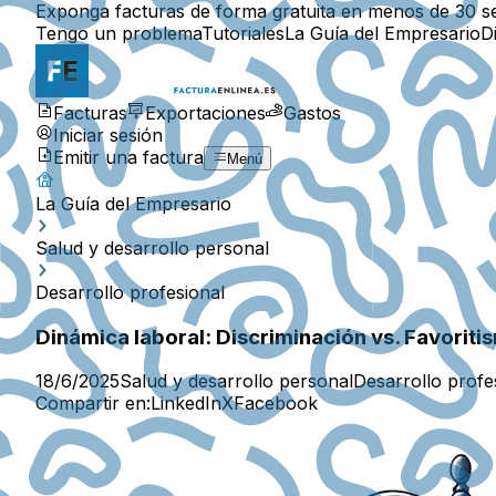
Exponga facturas de forma gratuita en menos de 30 s
Tengo un problema
Tutoriales
La Guía del Empresario
D
Facturas
Exportaciones
Gastos
Iniciar sesión
Emitir una factura
Menú
La Guía del Empresario
Salud y desarrollo personal
Desarrollo profesional
Dinámica laboral: Discriminación vs. Favoriti
18/6/2025
Salud y desarrollo personal
Desarrollo profe
Compartir en:
LinkedIn
X
Facebook