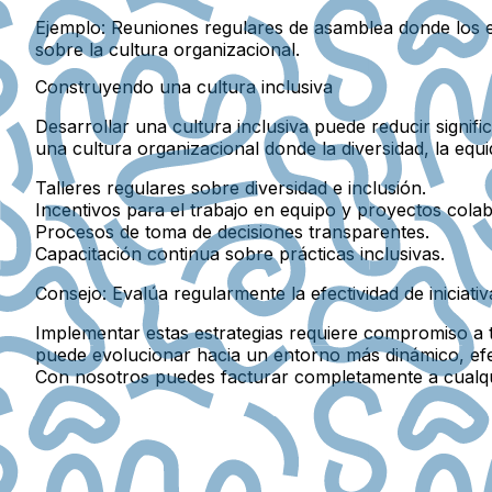
Ejemplo:
Reuniones regulares de asamblea donde los 
sobre la cultura organizacional.
Construyendo una cultura inclusiva
Desarrollar una cultura inclusiva puede reducir signifi
una cultura organizacional donde la diversidad, la equi
Talleres regulares sobre diversidad e inclusión.
Incentivos para el trabajo en equipo y proyectos colab
Procesos de toma de decisiones transparentes.
Capacitación continua sobre prácticas inclusivas.
Consejo:
Evalúa regularmente la efectividad de iniciati
Implementar estas estrategias requiere compromiso a to
puede evolucionar hacia un entorno más dinámico, ef
Con nosotros puedes facturar completamente a cualq