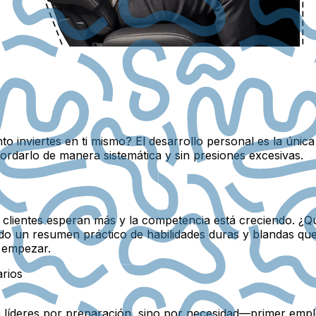
to inviertes en ti mismo? El desarrollo personal es la únic
rdarlo de manera sistemática y sin presiones excesivas.
los clientes esperan más y la competencia está creciendo. ¿Q
do un resumen práctico de habilidades duras y blandas qu
 empezar.
rios
 líderes por preparación, sino por necesidad—primer empl