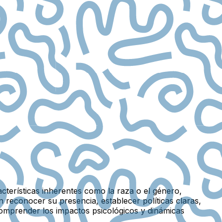
acterísticas inherentes como la raza o el género,
 reconocer su presencia, establecer políticas claras,
comprender los impactos psicológicos y dinámicas