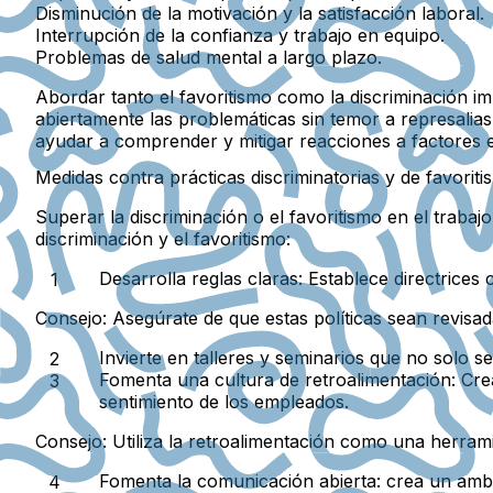
Disminución de la motivación y la satisfacción laboral.
Interrupción de la confianza y trabajo en equipo.
Problemas de salud mental a largo plazo.
Abordar tanto el favoritismo como la discriminación i
abiertamente las problemáticas sin temor a represalia
ayudar a comprender y mitigar reacciones a factores es
Medidas contra prácticas discriminatorias y de favorit
Superar la discriminación o el favoritismo en el trabaj
discriminación y el favoritismo:
Desarrolla reglas claras: Establece directrice
Consejo:
Asegúrate de que estas políticas sean revisad
Invierte en talleres y seminarios que no solo s
Fomenta una cultura de retroalimentación: Cre
sentimiento de los empleados.
Consejo:
Utiliza la retroalimentación como una herrami
Fomenta la comunicación abierta: crea un ambi