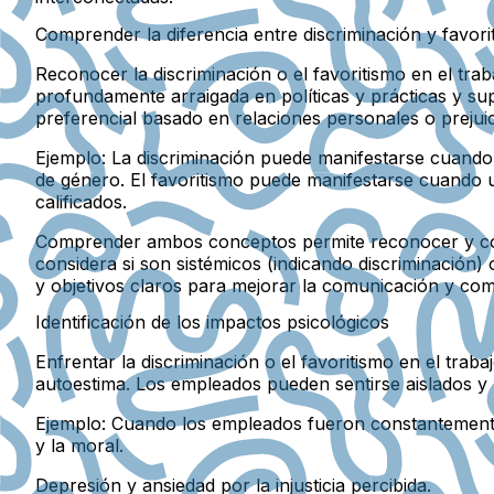
Comprender la diferencia entre discriminación y favorit
Reconocer la discriminación o el favoritismo en el trab
profundamente arraigada en políticas y prácticas y supe
preferencial basado en relaciones personales o prejuic
Ejemplo:
La discriminación puede manifestarse cuando 
de género. El favoritismo puede manifestarse cuando 
calificados.
Comprender ambos conceptos permite reconocer y con
considera si son sistémicos (indicando discriminación)
y objetivos claros para mejorar la comunicación y co
Identificación de los impactos psicológicos
Enfrentar la discriminación o el favoritismo en el trab
autoestima. Los empleados pueden sentirse aislados y n
Ejemplo:
Cuando los empleados fueron constantemente i
y la moral.
Depresión y ansiedad por la injusticia percibida.