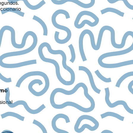
egundos.
iccionario
smo
sional