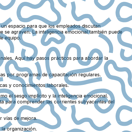
r un espacio para que los empleados discutan
ue se agraven. La inteligencia emocional también puede
de equipo.
ionales. Aquí hay pasos prácticos para abordar la
adas por programas de capacitación regulares.
icas y conocimientos laborales.
o el sesgo implícito y la inteligencia emocional.
rta para comprender las corrientes subyacentes del
r vías de mejora.
la organización.