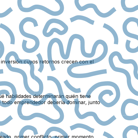
a inversión cuyos retornos crecen con el
ué habilidades determinarán quién tiene
e todo emprendedor debería dominar, junto
eado, primer conflicto, primer momento