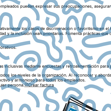
empleados puedan expresar sus preocupaciones, asegurand
cativamente los casos de discriminación o favoritismo en el
dad y la inclusión sean prioritarias. Fomenta prácticas que
orativos.
vas inclusivas mediante encuestas y retroalimentación para 
dos los niveles de la organización. Al reconocer y abordar l
ectivo y armonioso para todos los empleados.
uier persona.
Crear factura