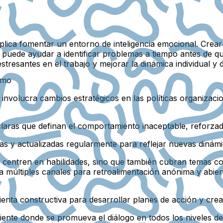
mplica fomentar un entorno de inteligencia emocional. Crea
s puede ayudar a identificar problemas a tiempo antes de q
tresantes en el trabajo y mejorar la dinámica individual y 
ismo
o involucra cambios estratégicos en las políticas organizac
s claras que definan el comportamiento inaceptable, reforz
as y actualizadas regularmente para reflejar nuevas dinám
e centren en habilidades, sino que también cubran temas com
a múltiples canales para retroalimentación anónima y abie
enta constructiva para desarrollar planes de acción y crea
ente donde se promueva el diálogo en todos los niveles de 