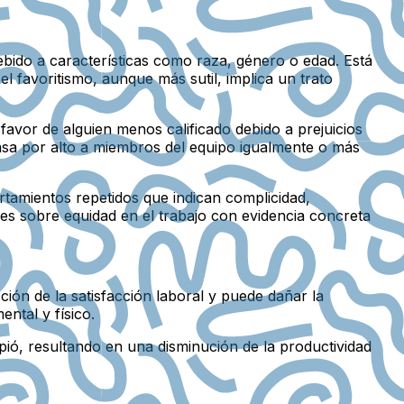
debido a características como raza, género o edad. Está
el favoritismo, aunque más sutil, implica un trato
vor de alguien menos calificado debido a prejuicios
asa por alto a miembros del equipo igualmente o más
amientos repetidos que indican complicidad,
ones sobre equidad en el trabajo con evidencia concreta
ción de la satisfacción laboral y puede dañar la
ntal y físico.
ió, resultando en una disminución de la productividad