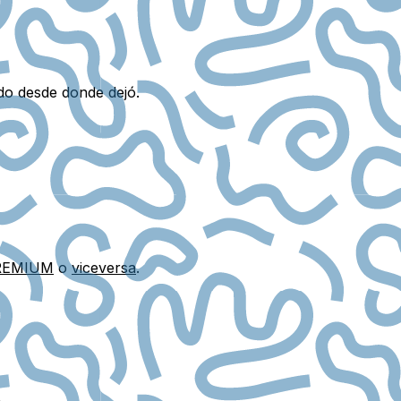
do desde donde dejó.
 PREMIUM
o
viceversa
.