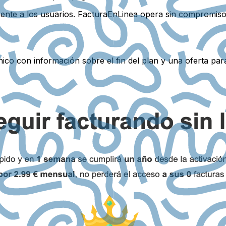
ente a los usuarios. FacturaEnLinea opera sin compromisos
nico con información sobre el fin del plan y una oferta par