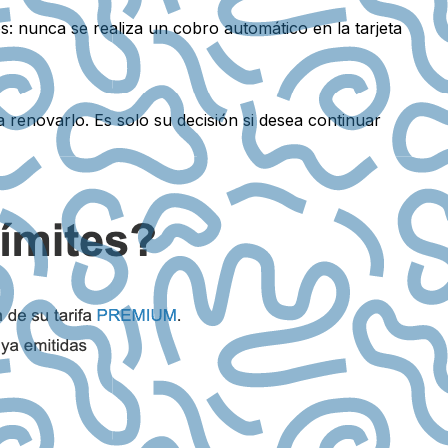
: nunca se realiza un cobro automático en la tarjeta
a renovarlo. Es solo su decisión si desea continuar