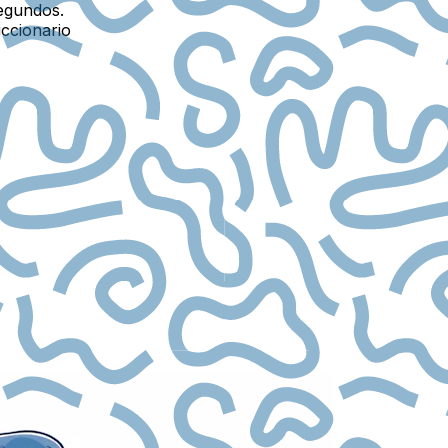
egundos.
iccionario