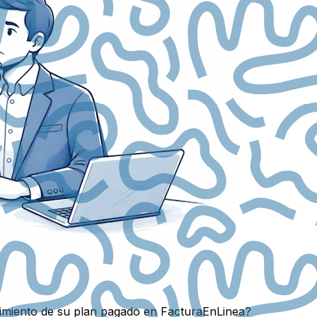
imiento de su plan pagado en FacturaEnLinea?