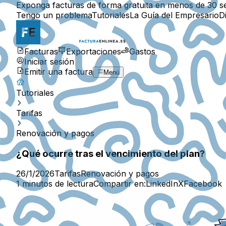
Exponga facturas de forma gratuita en menos de 30 s
Tengo un problema
Tutoriales
La Guía del Empresario
D
Facturas
Exportaciones
Gastos
Iniciar sesión
Emitir una factura
Menú
Tutoriales
Tarifas
Renovación y pagos
¿Qué ocurre tras el vencimiento del plan?
26/1/2026
Tarifas
Renovación y pagos
1 minutos de lectura
Compartir en:
LinkedIn
X
Facebook