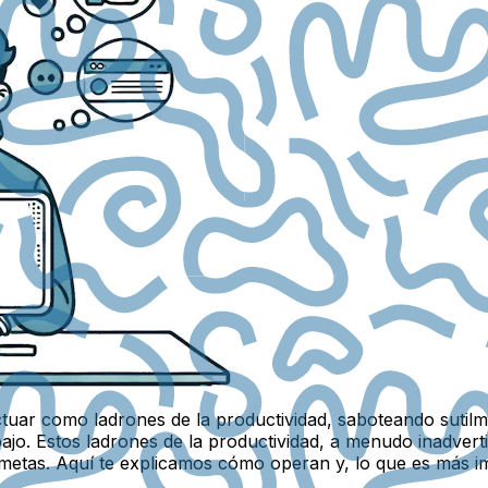
ctuar como ladrones de la productividad, saboteando sutil
ajo. Estos ladrones de la productividad, a menudo inadverti
etas. Aquí te explicamos cómo operan y, lo que es más imp