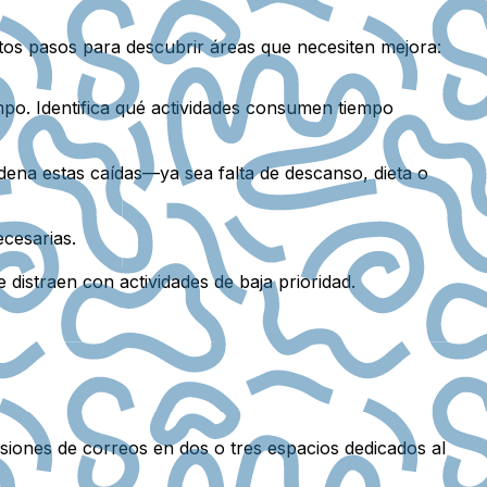
tos pasos para descubrir áreas que necesiten mejora:
mpo. Identifica qué actividades consumen tiempo
ena estas caídas—ya sea falta de descanso, dieta o
ecesarias.
distraen con actividades de baja prioridad.
isiones de correos en dos o tres espacios dedicados al