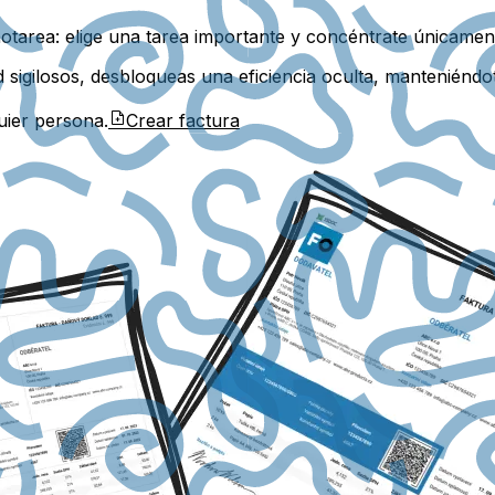
otarea: elige una tarea importante y concéntrate únicamen
ad sigilosos, desbloqueas una eficiencia oculta, manteniéndo
uier persona.
Crear factura