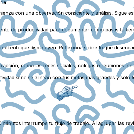
ria
enza con una observación consciente y análisis. Sigue es
imiento de productividad para documentar cómo pasas tu tie
 el enfoque disminuyen. Reflexiona sobre lo que desencad
stracción, como las redes sociales, colegas o reuniones inn
vidad si no se alinean con tus metas más grandes y solo te 
 minutos interrumpe tu flujo de trabajo. Al agrupar las rev