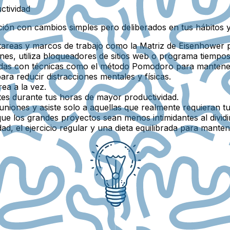
ctividad
ción con cambios simples pero deliberados en tus hábitos 
e tareas y marcos de trabajo como la Matriz de Eisenhower 
iones, utiliza bloqueadores de sitios web o programa tiempos 
adas con técnicas como el método Pomodoro para mantener
para reducir distracciones mentales y físicas.
ea a la vez.
tes durante tus horas de mayor productividad.
uniones y asiste solo a aquellas que realmente requieran tu
que los grandes proyectos sean menos intimidantes al divid
idad, el ejercicio regular y una dieta equilibrada para mante