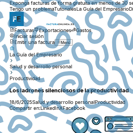
Exponga facturas de forma gratuita en menos de 30 s
Tengo un problema
Tutoriales
La Guía del Empresario
D
Facturas
Exportaciones
Gastos
Iniciar sesión
Emitir una factura
Menú
La Guía del Empresario
Salud y desarrollo personal
Productividad
Los ladrones silenciosos de la productividad
18/6/2025
Salud y desarrollo personal
Productividad
Compartir en:
LinkedIn
X
Facebook