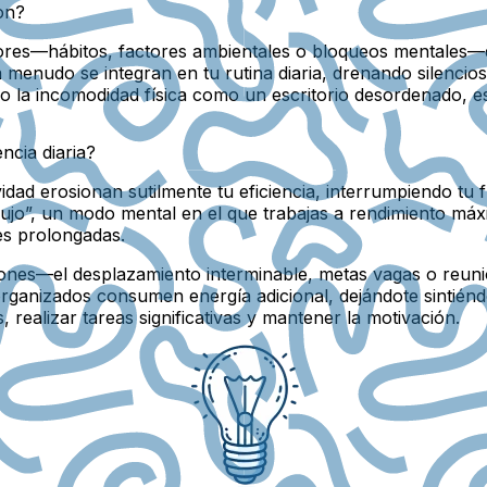
on?
ores—hábitos, factores ambientales o bloqueos mentales—q
 a menudo se integran en tu rutina diaria, drenando silenci
uso la incomodidad física como un escritorio desordenado, e
ncia diaria?
dad erosionan sutilmente tu eficiencia, interrumpiendo tu 
lujo”, un modo mental en el que trabajas a rendimiento má
es prolongadas.
ciones—el desplazamiento interminable, metas vagas o reunio
desorganizados consumen energía adicional, dejándote sintié
, realizar tareas significativas y mantener la motivación.