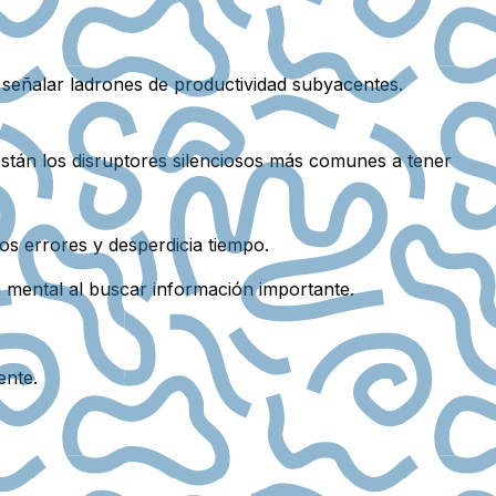
 señalar ladrones de productividad subyacentes.
están los disruptores silenciosos más comunes a tener
os errores y desperdicia tiempo.
mental al buscar información importante.
ente.