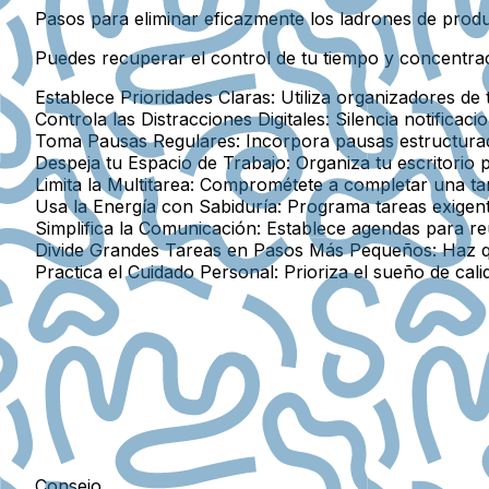
Pasos para eliminar eficazmente los ladrones de produ
Puedes recuperar el control de tu tiempo y concentra
Establece Prioridades Claras
: Utiliza organizadores d
Controla las Distracciones Digitales
: Silencia notificac
Toma Pausas Regulares
: Incorpora pausas estructur
Despeja tu Espacio de Trabajo
: Organiza tu escritorio 
Limita la Multitarea
: Comprométete a completar una tar
Usa la Energía con Sabiduría
: Programa tareas exigen
Simplifica la Comunicación
: Establece agendas para re
Divide Grandes Tareas en Pasos Más Pequeños
: Haz 
Practica el Cuidado Personal
: Prioriza el sueño de cal
Consejo