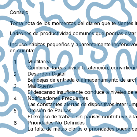
Consejo
Toma nota de los momentos del día en que te sientes 
Ladrones de productividad comunes que podrías estar 
Incluso hábitos pequeños y aparentemente inofensivos 
en cuenta:
Multitarea
Combinar tareas divide tu atención, convirtién
Desorden Digital
Bandejas de entrada o almacenamiento de arch
Mal Sueño
El descanso insuficiente conduce a niveles de e
Notificaciones Frecuentes
Las constantes alertas de dispositivos interru
Omisión de Pausas
El exceso de trabajo sin pausas contribuye a la 
Prioridades No Definidas
La falta de metas claras o prioridades puede ca