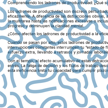
Comprendiendo los ladrones de productividad: ¿Qué s
Los ladrones de productividad son discreos perturbad
eficazmente. A diferencia de las distracciones obvias,
la multitarea hasta las notificaciones excesivas o incl
progreso y disminuyen la claridad mental.
¿Cómo afectan los ladrones de productividad a la eficie
Cuando se pasan por alto, estos ladrones de productivi
interrupciones constantes interrumpen tu “estado de f
esfuerzo extra, llevando a retrasos y jornadas laboral
Con el tiempo, el efecto acumulativo de estas distrac
estrés. La fatiga de decisión y los flujos de trabajo 
esta ineficiencia limita tu capacidad para cumplir plazos