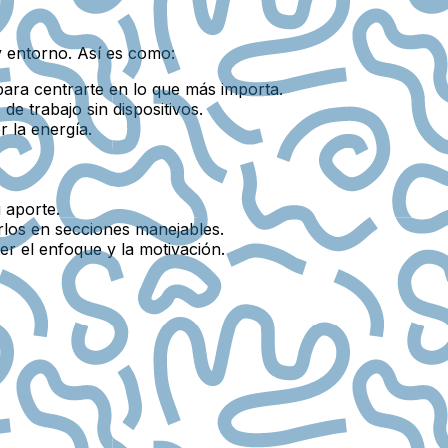
y entorno. Así es como:
para centrarte en lo que más importa.
de trabajo sin dispositivos.
 la energía.
 aporte.
irlos en secciones manejables.
ner el enfoque y la motivación.