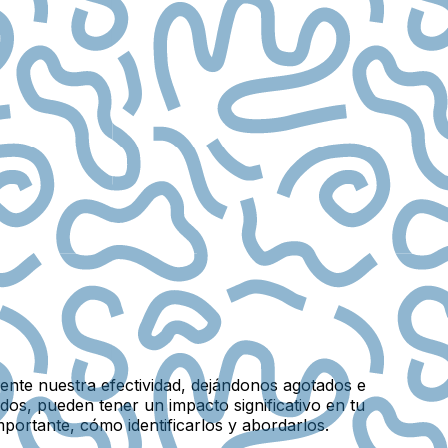
mente nuestra efectividad, dejándonos agotados e
dos, pueden tener un impacto significativo en tu
ortante, cómo identificarlos y abordarlos.