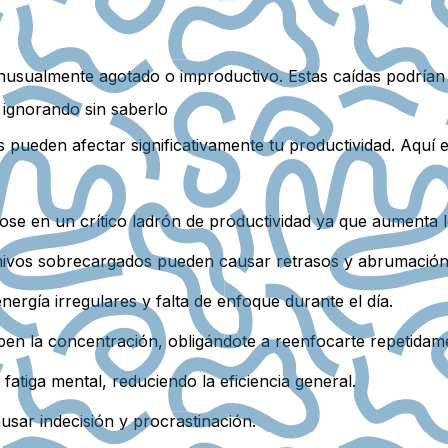
inusualmente agotado o improductivo. Estas caídas podrían
ignorando sin saberlo
pueden afectar significativamente tu productividad. Aquí 
dose en un crítico ladrón de productividad ya que aumenta l
ivos sobrecargados pueden causar retrasos y abrumación 
nergía irregulares y falta de enfoque durante el día.
mpen la concentración, obligándote a reenfocarte repetidam
fatiga mental, reduciendo la eficiencia general.
usar indecisión y procrastinación.