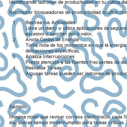
Identificando ladrones de productividad en tu rutina dia
Reconocer bloqueadores de productividad ocultos comi
Rastrea tus Actividades
Lleva un diario o utiliza aplicaciones de segu
excesivo o aportan poco valor.
Anota Caídas de Energía
Toma nota de los momentos en que la energía o
distracciones específicas.
Analiza Interrupciones
Presta atención a las fuentes frecuentes de di
Reevalúa Tareas
Algunas tareas pueden ser ladrones de producti
Ejemplo
Imagina notar que revisar correos electrónicos cada 10
día, liberas tiempo ininterrumpido para tareas críticas.