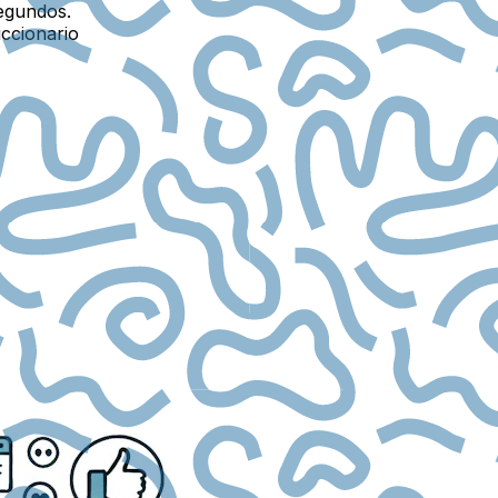
egundos.
iccionario