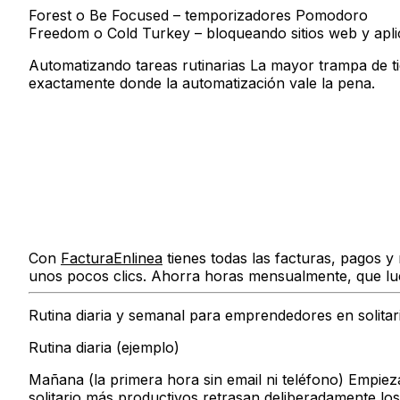
Forest
o
Be Focused
– temporizadores Pomodoro
Freedom
o
Cold Turkey
– bloqueando sitios web y apli
Automatizando tareas rutinarias
La mayor trampa de tie
exactamente donde la automatización vale la pena.
Con
FacturaEnlinea
tienes todas las facturas, pagos y
unos pocos clics. Ahorra horas mensualmente, que lue
Rutina diaria y semanal para emprendedores en solitar
Rutina diaria (ejemplo)
Mañana (la primera hora sin email ni teléfono)
Empieza 
solitario más productivos retrasan deliberadamente lo