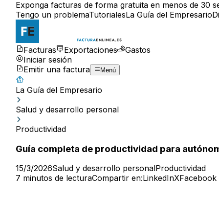
Exponga facturas de forma gratuita en menos de 30 s
Tengo un problema
Tutoriales
La Guía del Empresario
D
Facturas
Exportaciones
Gastos
Iniciar sesión
Emitir una factura
Menú
La Guía del Empresario
Salud y desarrollo personal
Productividad
Guía completa de productividad para autóno
15/3/2026
Salud y desarrollo personal
Productividad
7 minutos de lectura
Compartir en:
LinkedIn
X
Facebook