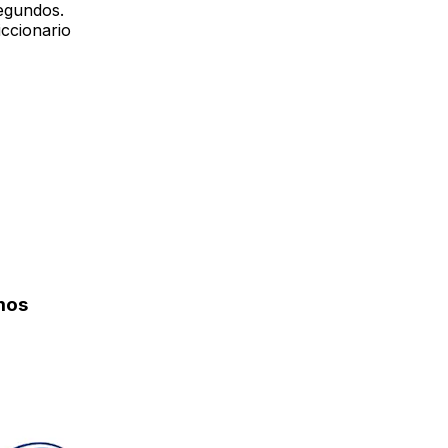
egundos.
iccionario
mos