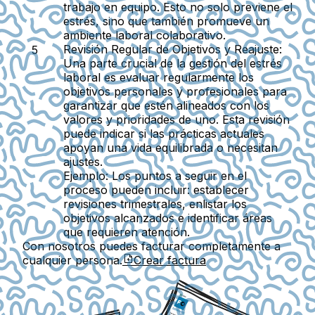
trabajo en equipo. Esto no solo previene el
estrés, sino que también promueve un
ambiente laboral colaborativo.
Revisión Regular de Objetivos y Reajuste:
Una parte crucial de la gestión del estrés
laboral es evaluar regularmente los
objetivos personales y profesionales para
garantizar que estén alineados con los
valores y prioridades de uno. Esta revisión
puede indicar si las prácticas actuales
apoyan una vida equilibrada o necesitan
ajustes.
Ejemplo:
Los puntos a seguir en el
proceso pueden incluir: establecer
revisiones trimestrales, enlistar los
objetivos alcanzados e identificar áreas
que requieren atención.
Con nosotros puedes facturar completamente a
cualquier persona.
Crear factura