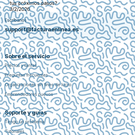
tus próximos pasos?
3/2/2026
Escríbanos
support@facturaenlinea.es
Sobre el servicio
Precios y tarifas
Preguntas frecuentes
Organizaciones sin fines de lucro
Emprendedores nuevos
Soporte y guías
Tengo un problema
Tutoriales