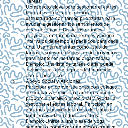
Tareas:
Un aspecto clave para gestionar el estrés
laboral es crear un día laboral
estructurado con tareas priorizadas para
ayudar a gestionar los sentimientos de
estar abrumado. Divide los grandes
proyectos en tareas manejables y asigna
intervalos de tiempo específicos para cada
una. Usa herramientas como listas de
tareas o software de gestión de proyectos
para mantener las tareas organizadas.
Ejemplo:
Una lista de tareas diaria puede
incluir tareas de alta prioridad marcadas
con un asterisco.
Apoyo Social y Aficiones:
Participar en conversaciones con colegas
de confianza, amigos o familiares puede
proporcionar alivio emocional y ayudar a
gestionar el estrés laboral. Participar en
aficiones y actividades fuera del trabajo
también ayuda a reducir el estrés.
Ejemplo:
Unirse a una clase de yoga
semanal o comenzar una afición creativa