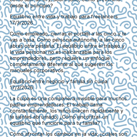
desde el principio?
Equilibrio entre vida y trabajo para freelancers
17/3/2026
Como empleado, cierras el portátil a las cinco y te
vas a casa. Como persona autónoma, a las cinco
abres otra pestaña. El equilibrio entre el trabajo y
la vida personal no es inalcanzable para los
emprendedores, pero requiere un enfoque
completamente diferente al que sugieren los
manuales corporativos.
Equilibrio entre negocio y familia sin culpa
17/3/2026
La culpa es una compañera invisible para muchos
padres emprendedores. El trabajo llama
constantemente, los niños crecen rápidamente y
te sientes abrumado. ¿Cómo encontrar un
equilibrio que funcione para tu familia?
Cómo afrontar los cambios en la vida: ¿cuáles son