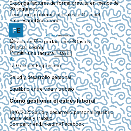
Exponga facturas de forma gratuita en menos de
30 segundos.
Tengo un problema
Tutoriales
La Guía del
Empresario
Diccionario
Facturas
Exportaciones
Gastos
Iniciar sesión
Emitir una factura
Menú
La Guía del Empresario
Salud y desarrollo personal
Equilibrio entre vida y trabajo
Cómo gestionar el estrés laboral
18/6/2025
Salud y desarrollo personal
Equilibrio
entre vida y trabajo
Compartir en:
LinkedIn
X
Facebook