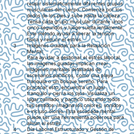
relajar sistemáticamente diferentes grupos
musculares del cuerpo. Comienza por los
dedos de los pies y sube hasta la cabeza.
Tensa cada grupo muscular durante unos
cinco segundos y luego suelta lentamente.
Este método ayuda a liberar la tensión
física y reducir el estrés.
Imágenes Guiadas para la Relajación
Mental:
Para ayudar a gestionar el estrés laboral,
las imágenes guiadas implican crear
imágenes mentales detalladas de
escenarios pacíficos, como una playa
tranquila o un bosque sereno. Para
practicar esto, encuentra un lugar
tranquilo y cierra los ojos. Visualiza un
lugar calmado y pacífico utilizando todos
tus sentidos. Imagina los colores, sonidos
e incluso olores. Esta escapada mental
puede ser una herramienta poderosa para
aliviar el estrés.
Día Laboral Estructurado y Gestión de