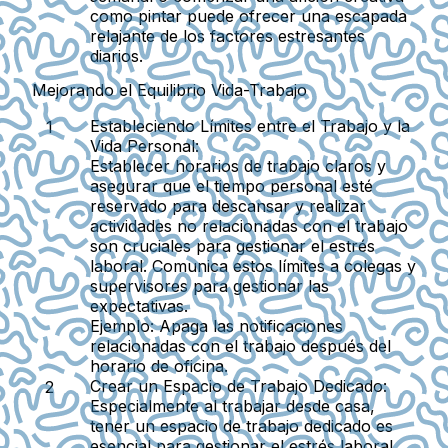
como pintar puede ofrecer una escapada
relajante de los factores estresantes
diarios.
Mejorando el Equilibrio Vida-Trabajo
Estableciendo Límites entre el Trabajo y la
Vida Personal:
Establecer horarios de trabajo claros y
asegurar que el tiempo personal esté
reservado para descansar y realizar
actividades no relacionadas con el trabajo
son cruciales para gestionar el estrés
laboral. Comunica estos límites a colegas y
supervisores para gestionar las
expectativas.
Ejemplo:
Apaga las notificaciones
relacionadas con el trabajo después del
horario de oficina.
Crear un Espacio de Trabajo Dedicado:
Especialmente al trabajar desde casa,
tener un espacio de trabajo dedicado es
esencial para gestionar el estrés laboral,