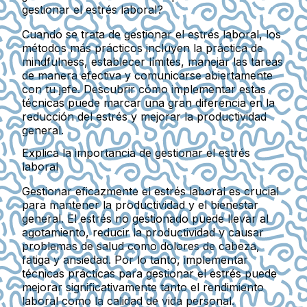
gestionar el estrés laboral?
Cuando se trata de gestionar el estrés laboral, los
métodos más prácticos incluyen la práctica de
mindfulness, establecer límites, manejar las tareas
de manera efectiva y comunicarse abiertamente
con tu jefe. Descubrir cómo implementar estas
técnicas puede marcar una gran diferencia en la
reducción del estrés y mejorar la productividad
general.
Explica la importancia de gestionar el estrés
laboral
Gestionar eficazmente el estrés laboral es crucial
para mantener la productividad y el bienestar
general. El estrés no gestionado puede llevar al
agotamiento, reducir la productividad y causar
problemas de salud como dolores de cabeza,
fatiga y ansiedad. Por lo tanto, implementar
técnicas prácticas para gestionar el estrés puede
mejorar significativamente tanto el rendimiento
laboral como la calidad de vida personal.