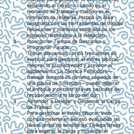
señalando al cerebro cuándo es el
momento de trabajar y cuándo es el
momento de relajarse. Instala un área
designada con las herramientas de trabajo
necesarias y mantenla separada de los
espacios destinados a la relajación.
Incorporar Tiempo de Descanso y
Programar Pausas:
Tomar descansos cortos frecuentes es
esencial para gestionar el estrés laboral,
mejorar la productividad y prevenir el
agotamiento. La Técnica Pomodoro—
trabajar durante 25 minutos seguidos de
una pausa de 5 minutos—puede mejorar
el enfoque y permitir breves períodos de
recuperación a lo largo del día.
Aprender a Delegar y Gestionar la Carga
de Trabajo:
Para gestionar el estrés laboral, evita
comprometerte en exceso evaluando las
tareas antes de aceptarlas. Delega tareas
para aligerar la carga y fomentar el