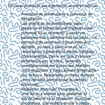
Técnicas prácticas para gestionar el estrés laboral
Prácticas de Mindfulness y Ejercicios de
Respiración:
Las prácticas de mindfulness para
gestionar el estrés laboral implican estar
presente en el momento y observar
pensamientos y sentimientos sin juicio. Los
ejercicios de respiración profunda, por
ejemplo, ayudan a centrarse en la
respiración, calmando la mente. Siéntate
cómodamente, cierra los ojos y respira
lentamente por la nariz, llenando
completamente los pulmones. Mantén
unos segundos y luego exhala lentamente
por la boca. Repite este proceso durante
unos minutos siempre que te sientas
estresado.
Relajación Muscular Progresiva:
Una técnica valiosa para gestionar el
estrés laboral es la relajación muscular
progresiva, que implica tensar y luego