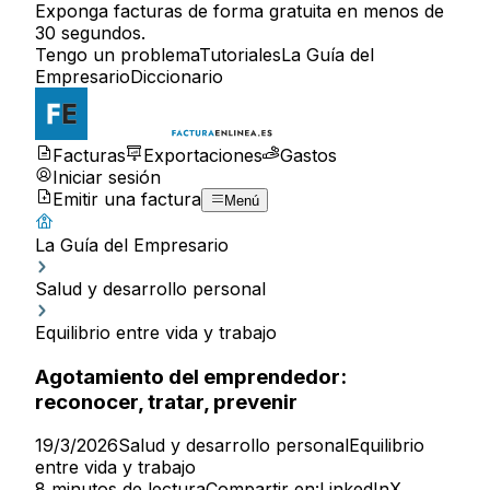
Exponga facturas de forma gratuita en menos de
30 segundos.
Tengo un problema
Tutoriales
La Guía del
Empresario
Diccionario
Facturas
Exportaciones
Gastos
Iniciar sesión
Emitir una factura
Menú
La Guía del Empresario
Salud y desarrollo personal
Equilibrio entre vida y trabajo
Agotamiento del emprendedor:
reconocer, tratar, prevenir
19/3/2026
Salud y desarrollo personal
Equilibrio
entre vida y trabajo
8 minutos de lectura
Compartir en:
LinkedIn
X