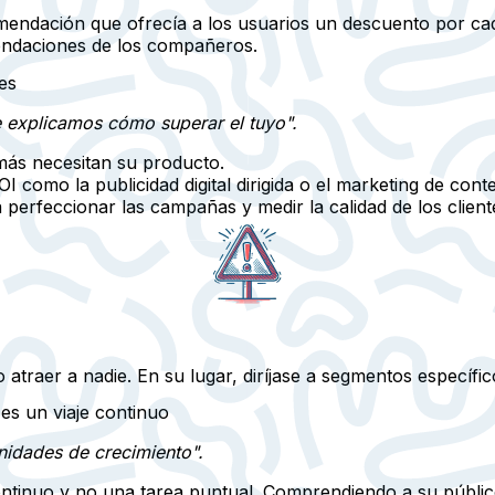
ndación que ofrecía a los usuarios un descuento por cad
endaciones de los compañeros.
es
e explicamos cómo superar el tuyo".
más necesitan su producto.
OI como la publicidad digital dirigida o el marketing de cont
a perfeccionar las campañas y medir la calidad de los client
 atraer a nadie. En su lugar, diríjase a segmentos específi
 es un viaje continuo
idades de crecimiento".
ontinuo y no una tarea puntual. Comprendiendo a su públic