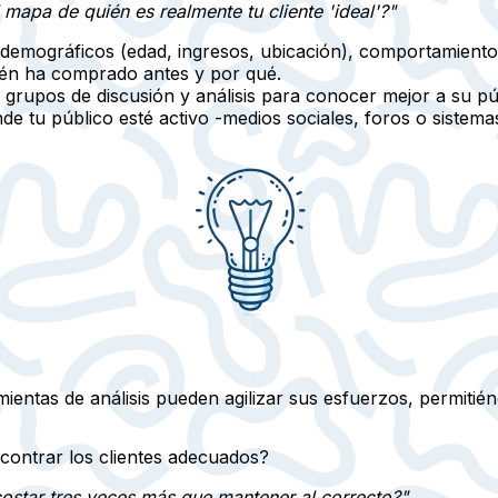
 mapa de quién es realmente tu cliente 'ideal'?"
demográficos (edad, ingresos, ubicación), comportamientos,
én ha comprado antes y por qué.
 grupos de discusión y análisis para conocer mejor a su púb
e tu público esté activo -medios sociales, foros o siste
ntas de análisis pueden agilizar sus esfuerzos, permitiénd
ncontrar los clientes adecuados?
ostar tres veces más que mantener al correcto?"