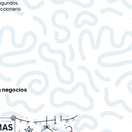
egundos.
iccionario
a negocios