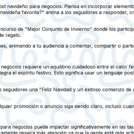
 post navideño para negocios. Piensa en incorporar element
navideña favorita?" anima a los seguidores a responder, 
curso de "Mejor Conjunto de Invierno" donde los particip
de regalo.
nes, animando a tu audiencia a comentar, compartir o partic
negocios requiere un equilibrio cuidadoso entre el calor f
tegra el espíritu festivo. Esto significa usar un lenguaje po
 seguidores una "Feliz Navidad y un exitoso comienzo de
quier promoción o anuncio siga siendo claro, incluso cuan
ara negocios puede impactar significativamente en las ta
picamente genera más atención ya que la gente está más acti