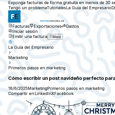
Exponga facturas de forma gratuita en menos de 30 s
Tengo un problema
Tutoriales
La Guía del Empresario
D
Facturas
Exportaciones
Gastos
Iniciar sesión
Emitir una factura
Menú
La Guía del Empresario
Marketing
Primeros pasos en marketing
Cómo escribir un post navideño perfecto par
18/6/2025
Marketing
Primeros pasos en marketing
Compartir en:
LinkedIn
X
Facebook