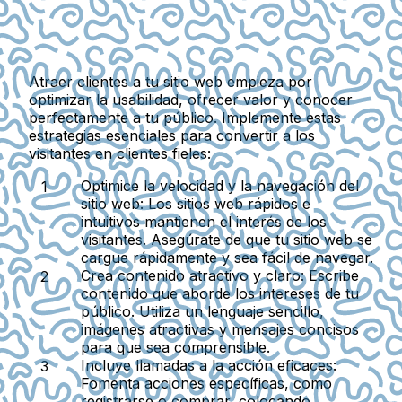
Atraer clientes a tu sitio web empieza por
optimizar la usabilidad, ofrecer valor y conocer
perfectamente a tu público. Implemente estas
estrategias esenciales para convertir a los
visitantes en clientes fieles:
Optimice la velocidad y la navegación del
sitio web:
Los sitios web rápidos e
intuitivos mantienen el interés de los
visitantes. Asegúrate de que tu sitio web se
cargue rápidamente y sea fácil de navegar.
Crea contenido atractivo y claro:
Escribe
contenido que aborde los intereses de tu
público. Utiliza un lenguaje sencillo,
imágenes atractivas y mensajes concisos
para que sea comprensible.
Incluye llamadas a la acción eficaces:
Fomenta acciones específicas, como
registrarse o comprar, colocando