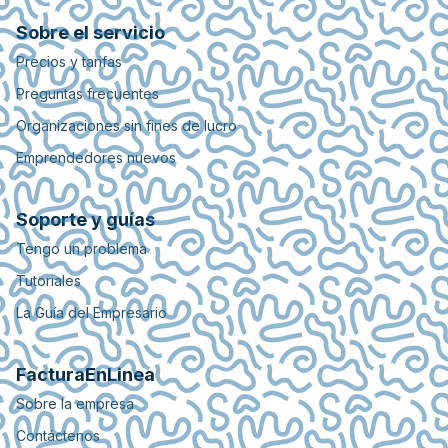
Sobre el servicio
Precios y tarifas
Preguntas frecuentes
Organizaciones sin fines de lucro
Emprendedores nuevos
Soporte y guías
Tengo un problema
Tutoriales
La Guía del Empresario
FacturaEnLinea
Sobre la empresa
Contáctenos