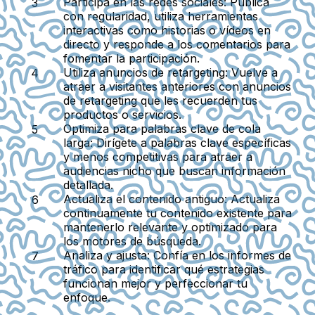
Participa en las redes sociales:
Publica
con regularidad, utiliza herramientas
interactivas como historias o vídeos en
directo y responde a los comentarios para
fomentar la participación.
Utiliza anuncios de retargeting:
Vuelve a
atraer a visitantes anteriores con anuncios
de retargeting que les recuerden tus
productos o servicios.
Optimiza para palabras clave de cola
larga:
Dirígete a palabras clave específicas
y menos competitivas para atraer a
audiencias nicho que buscan información
detallada.
Actualiza el contenido antiguo:
Actualiza
continuamente tu contenido existente para
mantenerlo relevante y optimizado para
los motores de búsqueda.
Analiza y ajusta:
Confía en los informes de
tráfico para identificar qué estrategias
funcionan mejor y perfeccionar tu
enfoque.