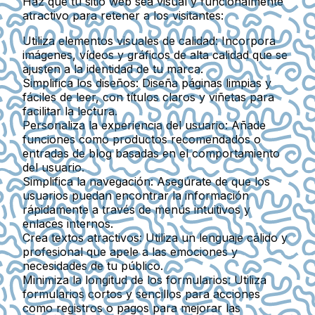
Haz que tu sitio web sea visual y funcionalmente
atractivo para retener a los visitantes:
Utiliza elementos visuales de calidad:
Incorpora
imágenes, vídeos y gráficos de alta calidad que se
ajusten a la identidad de tu marca.
Simplifica los diseños:
Diseña páginas limpias y
fáciles de leer, con títulos claros y viñetas para
facilitar la lectura.
Personaliza la experiencia del usuario:
Añade
funciones como productos recomendados o
entradas de blog basadas en el comportamiento
del usuario.
Simplifica la navegación:
Asegúrate de que los
usuarios puedan encontrar la información
rápidamente a través de menús intuitivos y
enlaces internos.
Crea textos atractivos:
Utiliza un lenguaje cálido y
profesional que apele a las emociones y
necesidades de tu público.
Minimiza la longitud de los formularios:
Utiliza
formularios cortos y sencillos para acciones
como registros o pagos para mejorar las