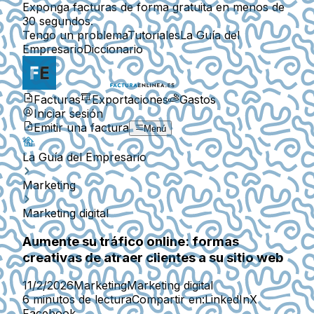
Exponga facturas de forma gratuita en menos de
30 segundos.
Tengo un problema
Tutoriales
La Guía del
Empresario
Diccionario
Facturas
Exportaciones
Gastos
Iniciar sesión
Emitir una factura
Menú
La Guía del Empresario
Marketing
Marketing digital
Aumente su tráfico online: formas
creativas de atraer clientes a su sitio web
11/2/2026
Marketing
Marketing digital
6 minutos de lectura
Compartir en:
LinkedIn
X
Facebook