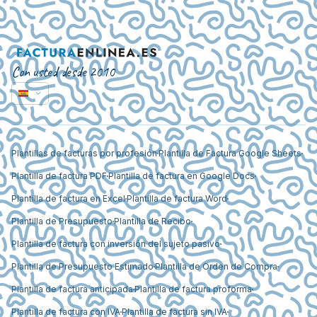
Con usted desde 2010
Plantillas de facturas por profesión
Plantilla de Factura Google Sheets
Plantilla de factura PDF
Plantilla de factura en Google Docs
Plantilla de factura en Excel
Plantilla de factura Word
Plantilla de Presupuesto
Plantilla de Recibo
Plantilla de factura con inversión del sujeto pasivo
Plantilla de Presupuesto Estimado
Plantilla de Orden de Compra
Plantilla de factura anticipada
Plantilla de factura proforma
Plantilla de factura con IVA
Plantilla de factura sin IVA