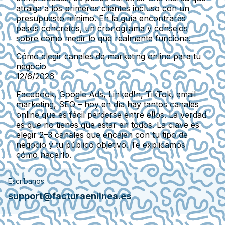
atraiga a los primeros clientes incluso con un
presupuesto mínimo. En la guía encontrarás
pasos concretos, un cronograma y consejos
sobre cómo medir lo que realmente funciona.
Cómo elegir canales de marketing online para tu
negocio
12/6/2026
Facebook, Google Ads, LinkedIn, TikTok, email
marketing, SEO – hoy en día hay tantos canales
online que es fácil perderse entre ellos. La verdad
es que no tienes que estar en todos. La clave es
elegir 2–3 canales que encajen con tu tipo de
negocio y tu público objetivo. Te explicamos
cómo hacerlo.
Escríbanos
support@facturaenlinea.es