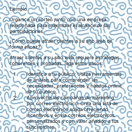
Ejemplo
Organice un sorteo junto con una empresa
relacionada para maximizar el alcance de las
participaciones.
¿Cómo puede atraer clientes a su sitio web de
forma eficaz?
Atraer clientes a su sitio web requiere estrategias
coherentes y probadas. Siga estos pasos:
Identifica a tu público:
Utiliza herramientas
de análisis para comprender las
necesidades, preferencias y hábitos online
de tu público.
Aprovecha las campañas de marketing
por correo electrónico:
Crea una lista de
correo electrónico sólida ofreciendo
incentivos y envía correos electrónicos
personalizados y con valor añadido a tus
suscriptores.