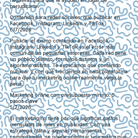
perjudicarte.
Contenido para redes sociales: qué publicar en
Facebook, Instagram, LinkedIn y TikTok
6/7/2026
Publicar el mismo contenido en Facebook,
Instagram, LinkedIn y TikTok es el error más
común de las pequeñas empresas. Cada red tiene
un público distinto, formatos distintos y un
algoritmo distinto. Te explicamos qué contenido
publicar y con qué frecuencia en cada plataforma
para que tu marketing online realmente valga la
pena.
Marketing online con presupuesto mínimo: 5
pasos clave
5/7/2026
El marketing no tiene por qué significar gastos
mensuales de miles en publicidad. Con una
estrategia clara y algunas herramientas
comprobadas, se puede construir una marca que