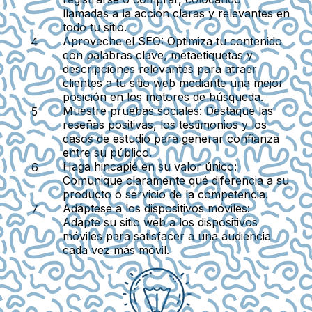
llamadas a la acción claras y relevantes en
todo tu sitio.
Aproveche el SEO:
Optimiza tu contenido
con palabras clave, metaetiquetas y
descripciones relevantes para atraer
clientes a tu sitio web mediante una mejor
posición en los motores de búsqueda.
Muestre pruebas sociales:
Destaque las
reseñas positivas, los testimonios y los
casos de estudio para generar confianza
entre su público.
Haga hincapié en su valor único:
Comunique claramente qué diferencia a su
producto o servicio de la competencia.
Adáptese a los dispositivos móviles:
Adapte su sitio web a los dispositivos
móviles para satisfacer a una audiencia
cada vez más móvil.