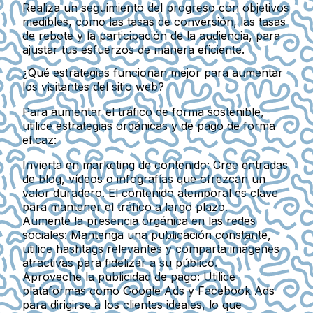
Realiza un seguimiento del progreso con objetivos
medibles, como las tasas de conversión, las tasas
de rebote y la participación de la audiencia, para
ajustar tus esfuerzos de manera eficiente.
¿Qué estrategias funcionan mejor para aumentar
los visitantes del sitio web?
Para aumentar el tráfico de forma sostenible,
utilice estrategias orgánicas y de pago de forma
eficaz:
Invierta en marketing de contenido:
Cree entradas
de blog, vídeos o infografías que ofrezcan un
valor duradero. El contenido atemporal es clave
para mantener el tráfico a largo plazo.
Aumente la presencia orgánica en las redes
sociales:
Mantenga una publicación constante,
utilice hashtags relevantes y comparta imágenes
atractivas para fidelizar a su público.
Aproveche la publicidad de pago:
Utilice
plataformas como Google Ads y Facebook Ads
para dirigirse a los clientes ideales, lo que