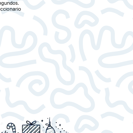
egundos.
iccionario