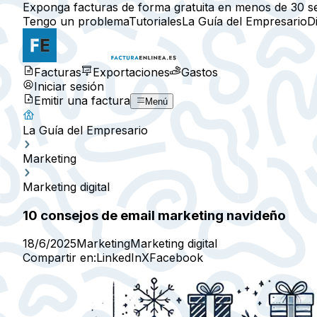
Exponga facturas de forma gratuita en menos de 30 s
Tengo un problema
Tutoriales
La Guía del Empresario
D
Facturas
Exportaciones
Gastos
Iniciar sesión
Emitir una factura
Menú
La Guía del Empresario
Marketing
Marketing digital
10 consejos de email marketing navideño
18/6/2025
Marketing
Marketing digital
Compartir en:
LinkedIn
X
Facebook