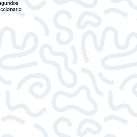
egundos.
iccionario