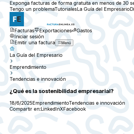
Exponga facturas de forma gratuita en menos de 30 s
Tengo un problema
Tutoriales
La Guía del Empresario
D
Facturas
Exportaciones
Gastos
Iniciar sesión
Emitir una factura
Menú
La Guía del Empresario
Emprendimiento
Tendencias e innovación
¿Qué es la sostenibilidad empresarial?
18/6/2025
Emprendimiento
Tendencias e innovación
Compartir en:
LinkedIn
X
Facebook