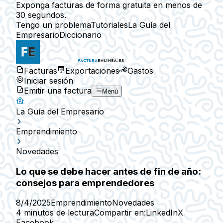
Exponga facturas de forma gratuita en menos de
30 segundos.
Tengo un problema
Tutoriales
La Guía del
Empresario
Diccionario
Facturas
Exportaciones
Gastos
Iniciar sesión
Emitir una factura
Menú
La Guía del Empresario
Emprendimiento
Novedades
Lo que se debe hacer antes de fin de año:
consejos para emprendedores
8/4/2025
Emprendimiento
Novedades
4 minutos de lectura
Compartir en:
LinkedIn
X
Facebook