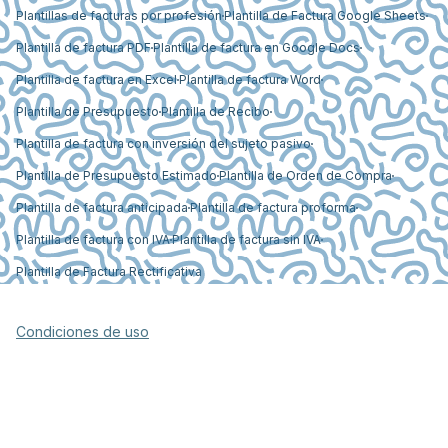
Plantillas de facturas por profesión
Plantilla de Factura Google Sheets
Plantilla de factura PDF
Plantilla de factura en Google Docs
Plantilla de factura en Excel
Plantilla de factura Word
Plantilla de Presupuesto
Plantilla de Recibo
Plantilla de factura con inversión del sujeto pasivo
Plantilla de Presupuesto Estimado
Plantilla de Orden de Compra
Plantilla de factura anticipada
Plantilla de factura proforma
Plantilla de factura con IVA
Plantilla de factura sin IVA
Plantilla de Factura Rectificativa
Condiciones de uso