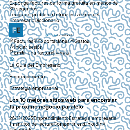
Exponga facturas de forma gratuita en menos de
30 segundos.
Tengo un problema
Tutoriales
La Guía del
Empresario
Diccionario
Facturas
Exportaciones
Gastos
Iniciar sesión
Emitir una factura
Menú
La Guía del Empresario
Emprendimiento
Estrategia empresarial
Los 10 mejores sitios web para encontrar
tu próximo negocio paralelo
26/11/2025
Emprendimiento
Estrategia empresarial
1 minutos de lectura
Compartir en:
LinkedIn
X
Facebook