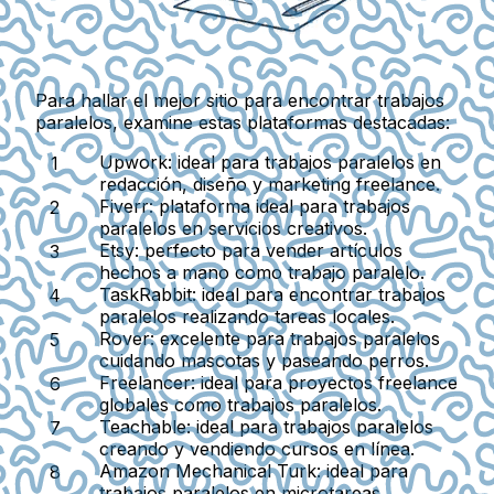
Para hallar el mejor sitio para encontrar trabajos
paralelos, examine estas plataformas destacadas:
Upwork:
ideal para trabajos paralelos en
redacción, diseño y marketing freelance.
Fiverr:
plataforma ideal para trabajos
paralelos en servicios creativos.
Etsy:
perfecto para vender artículos
hechos a mano como trabajo paralelo.
TaskRabbit:
ideal para encontrar trabajos
paralelos realizando tareas locales.
Rover:
excelente para trabajos paralelos
cuidando mascotas y paseando perros.
Freelancer:
ideal para proyectos freelance
globales como trabajos paralelos.
Teachable:
ideal para trabajos paralelos
creando y vendiendo cursos en línea.
Amazon Mechanical Turk:
ideal para
trabajos paralelos en microtareas.