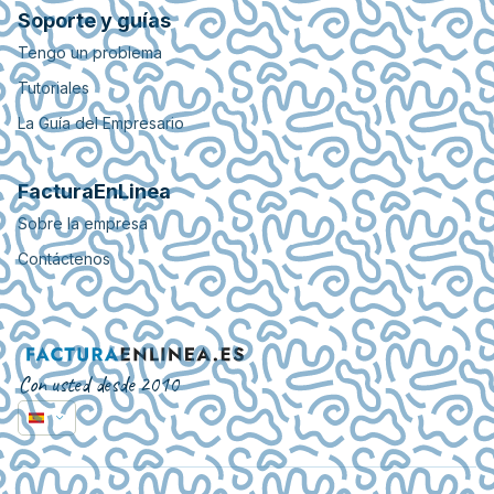
Soporte y guías
Tengo un problema
Tutoriales
La Guía del Empresario
FacturaEnLinea
Sobre la empresa
Contáctenos
Con usted desde 2010