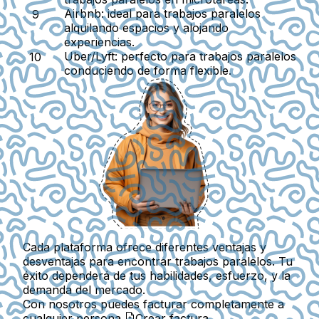
Airbnb:
ideal para trabajos paralelos
alquilando espacios y alojando
experiencias.
Uber/Lyft:
perfecto para trabajos paralelos
conduciendo de forma flexible.
Cada plataforma ofrece diferentes ventajas y
desventajas para encontrar trabajos paralelos. Tu
éxito dependerá de tus habilidades, esfuerzo, y la
demanda del mercado.
Con nosotros puedes facturar completamente a
cualquier persona.
Crear factura