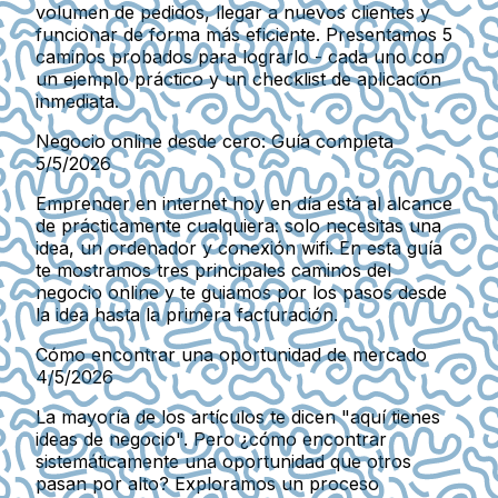
volumen de pedidos, llegar a nuevos clientes y
funcionar de forma más eficiente. Presentamos 5
caminos probados para lograrlo - cada uno con
un ejemplo práctico y un checklist de aplicación
inmediata.
Negocio online desde cero: Guía completa
5/5/2026
Emprender en internet hoy en día está al alcance
de prácticamente cualquiera: solo necesitas una
idea, un ordenador y conexión wifi. En esta guía
te mostramos tres principales caminos del
negocio online y te guiamos por los pasos desde
la idea hasta la primera facturación.
Cómo encontrar una oportunidad de mercado
4/5/2026
La mayoría de los artículos te dicen "aquí tienes
ideas de negocio". Pero ¿cómo encontrar
sistemáticamente una oportunidad que otros
pasan por alto? Exploramos un proceso