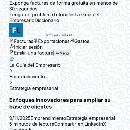
Exponga facturas de forma gratuita en menos de
30 segundos.
Tengo un problema
Tutoriales
La Guía del
Empresario
Diccionario
Facturas
Exportaciones
Gastos
Iniciar sesión
Emitir una factura
Menú
La Guía del Empresario
Emprendimiento
Estrategia empresarial
Enfoques innovadores para ampliar su
base de clientes
9/11/2025
Emprendimiento
Estrategia empresarial
5 minutos de lectura
Compartir en:
LinkedIn
X
Facebook