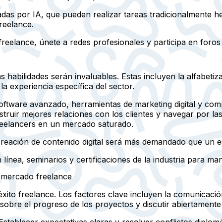
adas por IA, que pueden realizar tareas tradicionalmente
reelance.
reelance, únete a redes profesionales y participa en foros 
 habilidades serán invaluables. Estas incluyen la alfabetiza
la experiencia específica del sector.
 software avanzado, herramientas de marketing digital y co
truir mejores relaciones con los clientes y navegar por la
reelancers en un mercado saturado.
eación de contenido digital será más demandado que un esc
ínea, seminarios y certificaciones de la industria para ma
l mercado freelance
 éxito freelance. Los factores clave incluyen la comunicació
sobre el progreso de los proyectos y discutir abiertament
 Establecer expectativas claras y resolver conflictos dipl