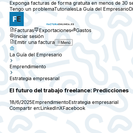
Exponga facturas de forma gratuita en menos de 30 s
Tengo un problema
Tutoriales
La Guía del Empresario
D
Facturas
Exportaciones
Gastos
Iniciar sesión
Emitir una factura
Menú
La Guía del Empresario
Emprendimiento
Estrategia empresarial
El futuro del trabajo freelance: Predicciones
18/6/2025
Emprendimiento
Estrategia empresarial
Compartir en:
LinkedIn
X
Facebook