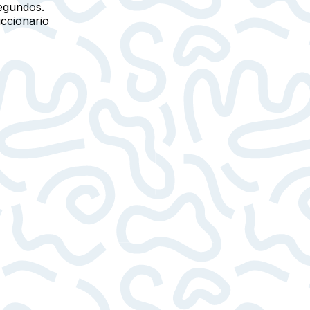
egundos.
iccionario