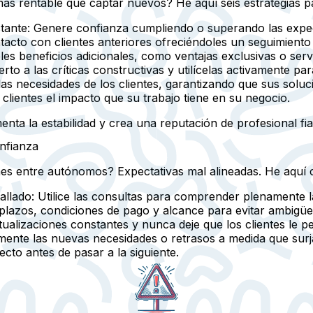
 más rentable que captar nuevos? He aquí seis estrategias p
tante:
Genere confianza cumpliendo o superando las expe
cto con clientes anteriores ofreciéndoles un seguimiento
es beneficios adicionales, como ventajas exclusivas o servic
erto a las críticas constructivas y utilícelas activamente pa
as necesidades de los clientes, garantizando que sus soluc
lientes el impacto que su trabajo tiene en su negocio.
nta la estabilidad y crea una reputación de profesional fia
onfianza
es entre autónomos? Expectativas mal alineadas. He aquí c
allado:
Utilice las consultas para comprender plenamente la
plazos, condiciones de pago y alcance para evitar ambigü
alizaciones constantes y nunca deje que los clientes le pe
ente las nuevas necesidades o retrasos a medida que surj
ecto antes de pasar a la siguiente.