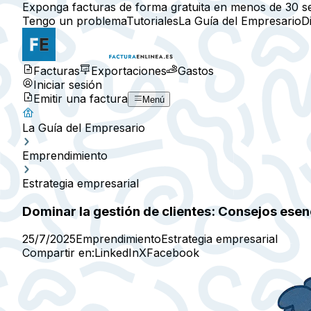
Exponga facturas de forma gratuita en menos de 30 s
Tengo un problema
Tutoriales
La Guía del Empresario
D
Facturas
Exportaciones
Gastos
Iniciar sesión
Emitir una factura
Menú
La Guía del Empresario
Emprendimiento
Estrategia empresarial
Dominar la gestión de clientes: Consejos ese
25/7/2025
Emprendimiento
Estrategia empresarial
Compartir en:
LinkedIn
X
Facebook