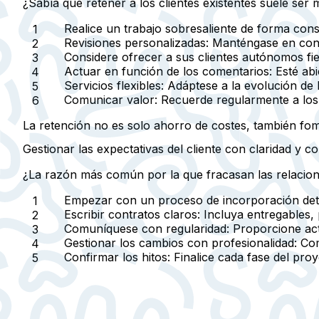
¿Sabía que retener a los clientes existentes suele ser
Realice un trabajo sobresaliente de forma cons
Revisiones personalizadas:
Manténgase en conta
Considere ofrecer a sus clientes autónomos fiel
Actuar en función de los comentarios:
Esté abi
Servicios flexibles:
Adáptese a la evolución de l
Comunicar valor:
Recuerde regularmente a los c
La retención no es solo ahorro de costes, también fome
Gestionar las expectativas del cliente con claridad y c
¿La razón más común por la que fracasan las relacion
Empezar con un proceso de incorporación det
Escribir contratos claros:
Incluya entregables, 
Comuníquese con regularidad:
Proporcione actu
Gestionar los cambios con profesionalidad:
Com
Confirmar los hitos:
Finalice cada fase del proy