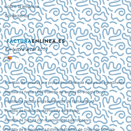
Sobre la empresa
Contáctenos
Con usted desde 2010
Plantillas de facturas por profesión
Plantilla de Factura Google Sheets
Plantilla de factura PDF
Plantilla de factura en Google Docs
Plantilla de factura en Excel
Plantilla de factura Word
Plantilla de Presupuesto
Plantilla de Recibo
Plantilla de factura con inversión del sujeto pasivo
Plantilla de Presupuesto Estimado
Plantilla de Orden de Compra