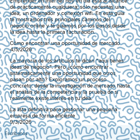
Emprender en internet hoy en día está al alcance
de prácticamente cualquiera: solo necesitas una
idea, un ordenador y conexión wifi. En esta guía
te mostramos tres principales caminos del
negocio online y te guiamos por los pasos desde
la idea hasta la primera facturación.
Cómo encontrar una oportunidad de mercado
4/5/2026
La mayoría de los artículos te dicen "aquí tienes
ideas de negocio". Pero ¿cómo encontrar
sistemáticamente una oportunidad que otros
pasan por alto? Exploramos un proceso
concreto: desde la investigación de mercado hasta
el análisis de la competencia y la prueba de si
realmente existe interés en tu idea.
La lista definitiva para gestionar una pequeña
empresa de forma eficiente
9/3/2026
Escríbanos