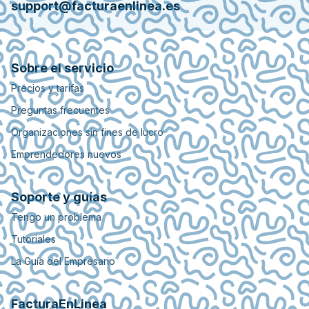
support@facturaenlinea.es
Sobre el servicio
Precios y tarifas
Preguntas frecuentes
Organizaciones sin fines de lucro
Emprendedores nuevos
Soporte y guías
Tengo un problema
Tutoriales
La Guía del Empresario
FacturaEnLinea