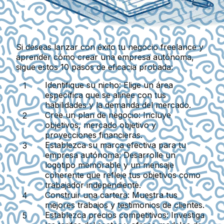
Si deseas lanzar con éxito tu negocio freelance y
aprender cómo crear una empresa autónoma,
sigue estos 10 pasos de eficacia probada:
Identifique su nicho:
Elige un área
específica que se alinee con tus
habilidades y la demanda del mercado.
Cree un plan de negocio:
Incluye
objetivos, mercado objetivo y
proyecciones financieras.
Establezca su marca efectiva para tu
empresa autónoma:
Desarrolle un
logotipo memorable y un mensaje
coherente que refleje tus objetivos como
trabajador independiente.
Construir una cartera:
Muestra tus
mejores trabajos y testimonios de clientes.
Establezca precios competitivos:
Investiga