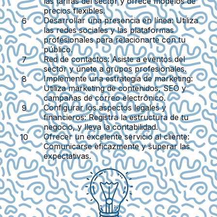
las tarifas del sector y ofrece modelos de
precios flexibles.
Desarrollar una presencia en línea:
Utiliza
las redes sociales y las plataformas
profesionales para relacionarte con tu
público.
Red de contactos:
Asiste a eventos del
sector y únete a grupos profesionales.
Implemente una estrategia de marketing:
Utiliza marketing de contenidos, SEO y
campañas de correo electrónico.
Configurar los aspectos legales y
financieros:
Registra la estructura de tu
negocio, y lleva la contabilidad.
Ofrecer un excelente servicio al cliente:
Comunicarse eficazmente y superar las
expectativas.