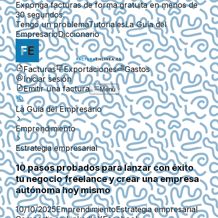
Exponga facturas de forma gratuita en menos de
30 segundos.
Tengo un problema
Tutoriales
La Guía del
Empresario
Diccionario
Facturas
Exportaciones
Gastos
Iniciar sesión
Emitir una factura
Menú
La Guía del Empresario
Emprendimiento
Estrategia empresarial
10 pasos probados para lanzar con éxito
tu negocio freelance y crear una empresa
autónoma hoy mismo
10/10/2025
Emprendimiento
Estrategia empresarial