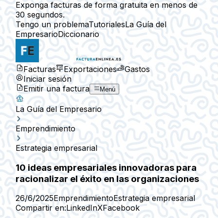
Exponga facturas de forma gratuita en menos de
30 segundos.
Tengo un problema
Tutoriales
La Guía del
Empresario
Diccionario
Facturas
Exportaciones
Gastos
Iniciar sesión
Emitir una factura
Menú
La Guía del Empresario
Emprendimiento
Estrategia empresarial
10 ideas empresariales innovadoras para
racionalizar el éxito en las organizaciones
26/6/2025
Emprendimiento
Estrategia empresarial
Compartir en:
LinkedIn
X
Facebook