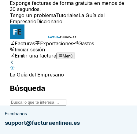
Exponga facturas de forma gratuita en menos de
30 segundos.
Tengo un problema
Tutoriales
La Guía del
Empresario
Diccionario
Facturas
Exportaciones
Gastos
Iniciar sesión
Emitir una factura
Menú
La Guía del Empresario
Búsqueda
Escríbanos
support@facturaenlinea.es