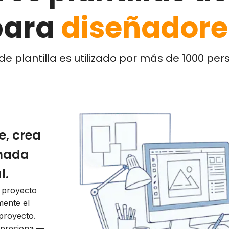
para
diseñadore
de plantilla es utilizado por más de 1000 pe
e, crea
 nada
l.
 proyecto
mente el
 proyecto.
impresiona —