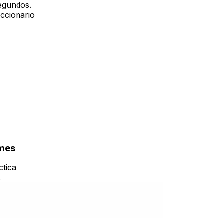
egundos.
iccionario
ymes
ctica
k