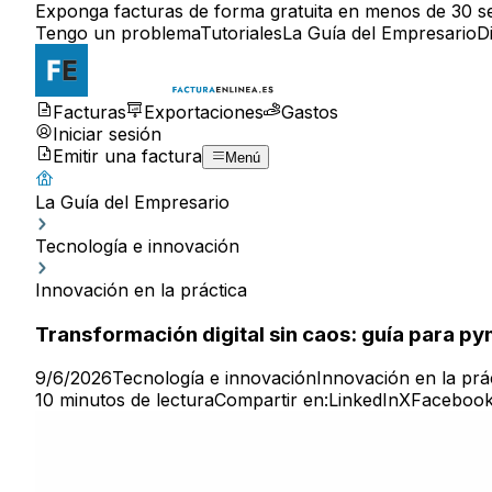
Exponga facturas de forma gratuita en menos de 30 s
Tengo un problema
Tutoriales
La Guía del Empresario
D
Facturas
Exportaciones
Gastos
Iniciar sesión
Emitir una factura
Menú
La Guía del Empresario
Tecnología e innovación
Innovación en la práctica
Transformación digital sin caos: guía para p
9/6/2026
Tecnología e innovación
Innovación en la prá
10 minutos de lectura
Compartir en:
LinkedIn
X
Faceboo