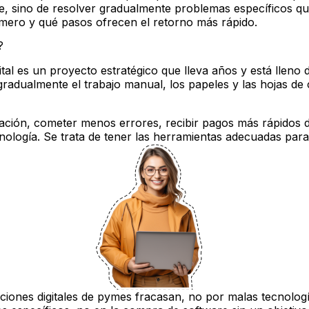
e, sino de resolver gradualmente problemas específicos que r
ero y qué pasos ofrecen el retorno más rápido.
?
tal es un proyecto estratégico que lleva años y está lleno 
adualmente el trabajo manual, los papeles y las hojas de cá
ración, cometer menos errores, recibir pagos más rápidos d
cnología. Se trata de tener las herramientas adecuadas par
iones digitales de pymes fracasan, no por malas tecnologías