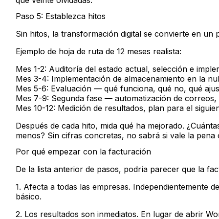
Paso 5: Establezca hitos
Sin hitos, la transformación digital se convierte en un 
Ejemplo de hoja de ruta de 12 meses realista:
Mes 1-2:
Auditoría del estado actual, selección e impl
Mes 3-4:
Implementación de almacenamiento en la nube
Mes 5-6:
Evaluación — qué funciona, qué no, qué ajus
Mes 7-9:
Segunda fase — automatización de correos,
Mes 10-12:
Medición de resultados, plan para el siguie
Después de cada hito, mida qué ha mejorado. ¿Cuánta
menos? Sin cifras concretas, no sabrá si vale la pena 
Por qué empezar con la facturación
De la lista anterior de pasos, podría parecer que la fa
1. Afecta a todas las empresas.
Independientemente del
básico.
2. Los resultados son inmediatos.
En lugar de abrir Wor