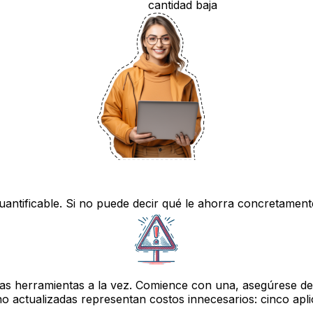
cantidad baja
antificable. Si no puede decir qué le ahorra concretament
s herramientas a la vez. Comience con una, asegúrese de qu
o actualizadas representan costos innecesarios: cinco apli