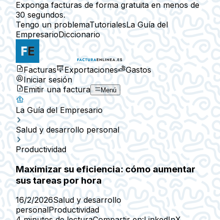
Exponga facturas de forma gratuita en menos de
30 segundos.
Tengo un problema
Tutoriales
La Guía del
Empresario
Diccionario
Facturas
Exportaciones
Gastos
Iniciar sesión
Emitir una factura
Menú
La Guía del Empresario
Salud y desarrollo personal
Productividad
Maximizar su eficiencia: cómo aumentar
sus tareas por hora
16/2/2026
Salud y desarrollo
personal
Productividad
4 minutos de lectura
Compartir en:
LinkedIn
X