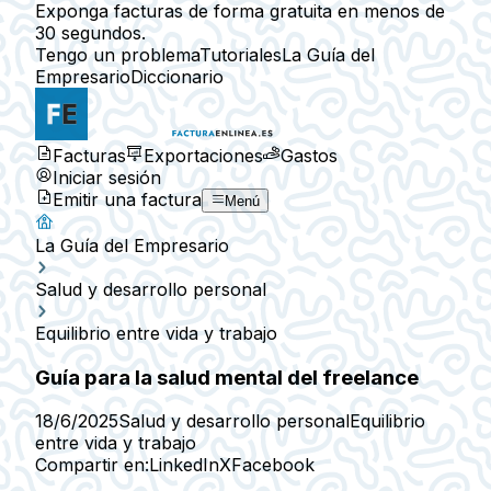
Exponga facturas de forma gratuita en menos de
30 segundos.
Tengo un problema
Tutoriales
La Guía del
Empresario
Diccionario
Facturas
Exportaciones
Gastos
Iniciar sesión
Emitir una factura
Menú
La Guía del Empresario
Salud y desarrollo personal
Equilibrio entre vida y trabajo
Guía para la salud mental del freelance
18/6/2025
Salud y desarrollo personal
Equilibrio
entre vida y trabajo
Compartir en:
LinkedIn
X
Facebook