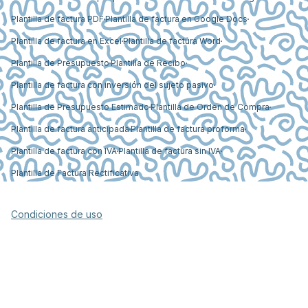
Plantilla de factura PDF
Plantilla de factura en Google Docs
Plantilla de factura en Excel
Plantilla de factura Word
Plantilla de Presupuesto
Plantilla de Recibo
Plantilla de factura con inversión del sujeto pasivo
Plantilla de Presupuesto Estimado
Plantilla de Orden de Compra
Plantilla de factura anticipada
Plantilla de factura proforma
Plantilla de factura con IVA
Plantilla de factura sin IVA
Plantilla de Factura Rectificativa
Condiciones de uso