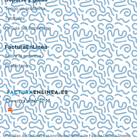
Tengo un problema
Tutoriales
La Guía del Empresario
FacturaEnLinea
Sobre la empresa
Contáctenos
Con usted desde 2010
Plantillas de facturas por profesión
Plantilla de Factura Google Sheets