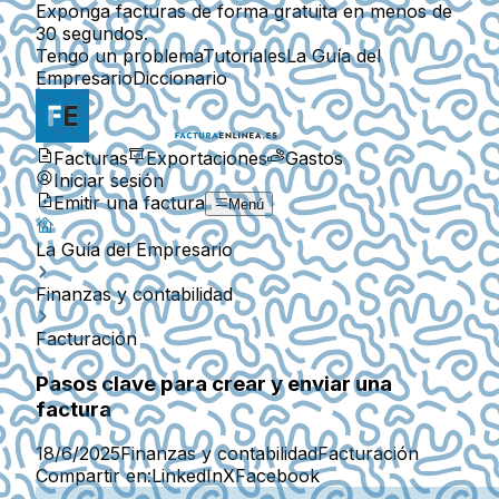
Exponga facturas de forma gratuita en menos de
30 segundos.
Tengo un problema
Tutoriales
La Guía del
Empresario
Diccionario
Facturas
Exportaciones
Gastos
Iniciar sesión
Emitir una factura
Menú
La Guía del Empresario
Finanzas y contabilidad
Facturación
Pasos clave para crear y enviar una
factura
18/6/2025
Finanzas y contabilidad
Facturación
Compartir en:
LinkedIn
X
Facebook