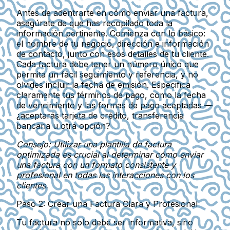
Antes de adentrarte en cómo enviar una factura,
asegúrate de que has recopilado toda la
información pertinente. Comienza con lo básico:
el nombre de tu negocio, dirección e información
de contacto, junto con esos detalles de tu cliente.
Cada factura debe tener un número único que
permita un fácil seguimiento y referencia, y no
olvides incluir la fecha de emisión. Especifica
claramente tus términos de pago, como la fecha
de vencimiento y las formas de pago aceptadas —
¿aceptarás tarjeta de crédito, transferencia
bancaria u otra opción?
Consejo: Utilizar una plantilla de factura
optimizada es crucial al determinar cómo enviar
una factura con un formato consistente y
profesional en todas las interacciones con los
clientes.
Paso 2: Crear una Factura Clara y Profesional
Tu factura no solo debe ser informativa, sino