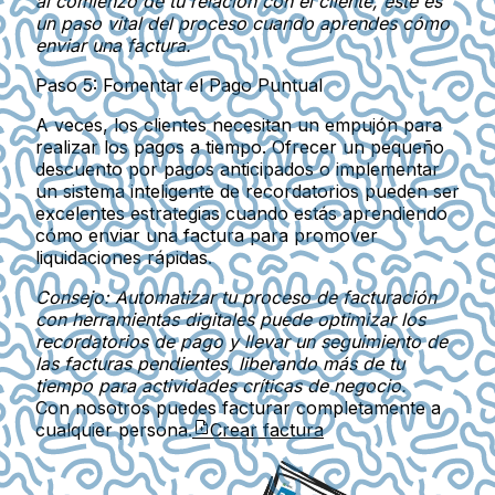
al comienzo de tu relación con el cliente, este es
un paso vital del proceso cuando aprendes cómo
enviar una factura.
Paso 5: Fomentar el Pago Puntual
A veces, los clientes necesitan un empujón para
realizar los pagos a tiempo. Ofrecer un pequeño
descuento por pagos anticipados o implementar
un sistema inteligente de recordatorios pueden ser
excelentes estrategias cuando estás aprendiendo
cómo enviar una factura para promover
liquidaciones rápidas.
Consejo: Automatizar tu proceso de facturación
con herramientas digitales puede optimizar los
recordatorios de pago y llevar un seguimiento de
las facturas pendientes, liberando más de tu
tiempo para actividades críticas de negocio.
Con nosotros puedes facturar completamente a
cualquier persona.
Crear factura