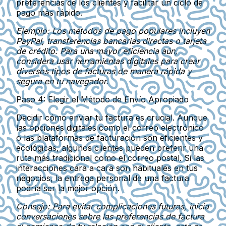
preferencias de los clientes y facilitar un ciclo de
pago más rápido.
Ejemplo: Los métodos de pago populares incluyen
PayPal, transferencias bancarias directas o tarjeta
de crédito. Para una mayor eficiencia aún,
considera usar herramientas digitales para crear
diversos tipos de facturas de manera rápida y
segura en tu navegador.
Paso 4: Elegir el Método de Envío Apropiado
Decidir cómo enviar tu factura es crucial. Aunque
las opciones digitales como el correo electrónico
o las plataformas de facturación son eficientes y
ecológicas, algunos clientes pueden preferir una
ruta más tradicional como el correo postal. Si las
interacciones cara a cara son habituales en tus
negocios, la entrega personal de una factura
podría ser la mejor opción.
Consejo: Para evitar complicaciones futuras, inicia
conversaciones sobre las preferencias de factura