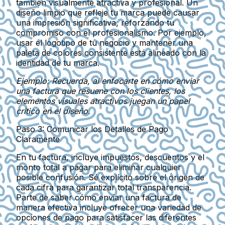
también visualmente atractiva y profesional. Un
diseño limpio que refleje tu marca puede causar
una impresión significativa, reforzando tu
compromiso con el profesionalismo. Por ejemplo,
usar el logotipo de tu negocio y mantener una
paleta de colores consistente está alineado con la
identidad de tu marca.
Ejemplo: Recuerda, al enfocarte en cómo enviar
una factura que resuene con los clientes, los
elementos visuales atractivos juegan un papel
crítico en el diseño.
Paso 3: Comunicar los Detalles de Pago
Claramente
En tu factura, incluye impuestos, descuentos y el
monto total a pagar para eliminar cualquier
posible confusión. Sé explícito sobre el origen de
cada cifra para garantizar total transparencia.
Parte de saber cómo enviar una factura de
manera efectiva incluye ofrecer una variedad de
opciones de pago para satisfacer las diferentes