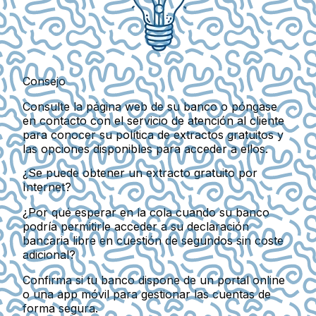
Consejo
Consulte la página web de su banco o póngase
en contacto con el servicio de atención al cliente
para conocer su política de extractos gratuitos y
las opciones disponibles para acceder a ellos.
¿Se puede obtener un extracto gratuito por
Internet?
¿Por qué esperar en la cola cuando su banco
podría permitirle acceder a su declaración
bancaria libre en cuestión de segundos sin coste
adicional?
Confirma si tu banco dispone de un portal online
o una app móvil para gestionar las cuentas de
forma segura.