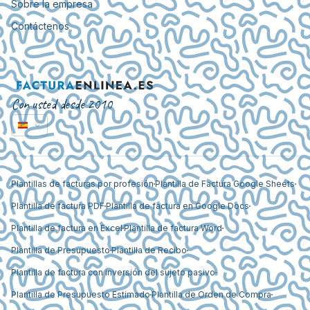
Sobre la empresa
Contáctenos
Con usted desde 2010
Plantillas de facturas por profesión
Plantilla de Factura Google Sheets
Plantilla de factura PDF
Plantilla de factura en Google Docs
Plantilla de factura en Excel
Plantilla de factura Word
Plantilla de Presupuesto
Plantilla de Recibo
Plantilla de factura con inversión del sujeto pasivo
Plantilla de Presupuesto Estimado
Plantilla de Orden de Compra