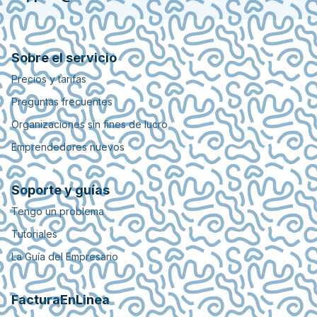
Sobre el servicio
Precios y tarifas
Preguntas frecuentes
Organizaciones sin fines de lucro
Emprendedores nuevos
Soporte y guías
Tengo un problema
Tutoriales
La Guía del Empresario
FacturaEnLinea