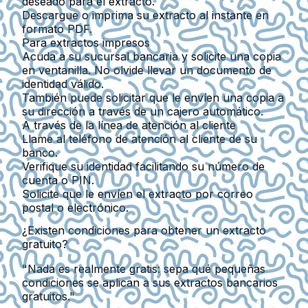
deseado para el extracto.
Descargue o imprima su extracto al instante en
formato PDF.
Para extractos impresos
Acuda a su sucursal bancaria y solicite una copia
en ventanilla. No olvide llevar un documento de
identidad válido.
También puede solicitar que le envíen una copia a
su dirección a través de un cajero automático.
A través de la línea de atención al cliente
Llame al teléfono de atención al cliente de su
banco.
Verifique su identidad facilitando su número de
cuenta o PIN.
Solicite que le envíen el extracto por correo
postal o electrónico.
¿Existen condiciones para obtener un extracto
gratuito?
"Nada es realmente gratis: sepa qué pequeñas
condiciones se aplican a sus extractos bancarios
gratuitos."