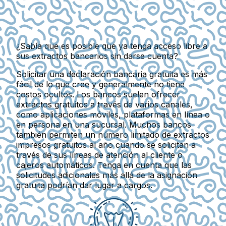
¿Sabía que es posible que ya tenga acceso libre a
sus extractos bancarios sin darse cuenta?
Solicitar una declaración bancaria gratuita es más
fácil de lo que cree y generalmente no tiene
costos ocultos. Los bancos suelen ofrecer
extractos gratuitos a través de varios canales,
como aplicaciones móviles, plataformas en línea o
en persona en una sucursal. Muchos bancos
también permiten un número limitado de extractos
impresos gratuitos al año cuando se solicitan a
través de sus líneas de atención al cliente o
cajeros automáticos. Tenga en cuenta que las
solicitudes adicionales más allá de la asignación
gratuita podrían dar lugar a cargos.