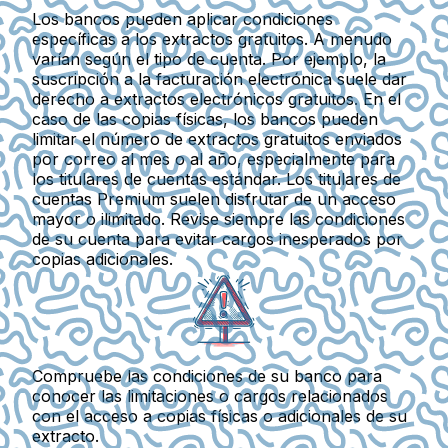
Los bancos pueden aplicar condiciones
específicas a los extractos gratuitos. A menudo
varían según el tipo de cuenta. Por ejemplo, la
suscripción a la facturación electrónica suele dar
derecho a extractos electrónicos gratuitos. En el
caso de las copias físicas, los bancos pueden
limitar el número de extractos gratuitos enviados
por correo al mes o al año, especialmente para
los titulares de cuentas estándar. Los titulares de
cuentas Premium suelen disfrutar de un acceso
mayor o ilimitado. Revise siempre las condiciones
de su cuenta para evitar cargos inesperados por
copias adicionales.
Compruebe las condiciones de su banco para
conocer las limitaciones o cargos relacionados
con el acceso a copias físicas o adicionales de su
extracto.