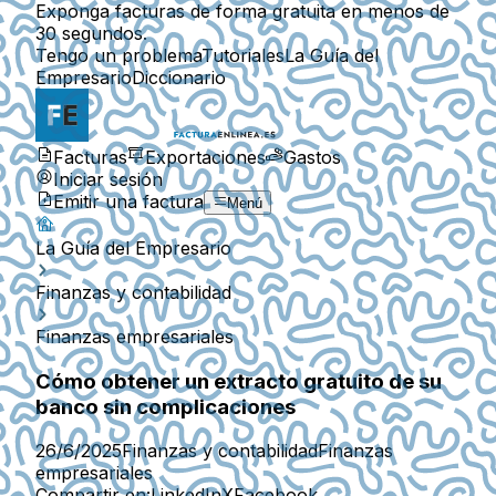
Exponga facturas de forma gratuita en menos de
30 segundos.
Tengo un problema
Tutoriales
La Guía del
Empresario
Diccionario
Facturas
Exportaciones
Gastos
Iniciar sesión
Emitir una factura
Menú
La Guía del Empresario
Finanzas y contabilidad
Finanzas empresariales
Cómo obtener un extracto gratuito de su
banco sin complicaciones
26/6/2025
Finanzas y contabilidad
Finanzas
empresariales
Compartir en:
LinkedIn
X
Facebook