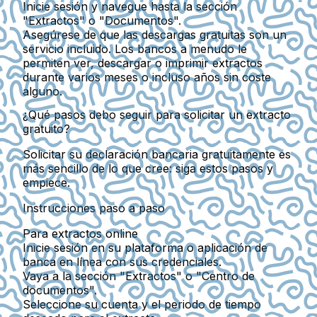
Inicie sesión y navegue hasta la sección
"Extractos" o "Documentos".
Asegúrese de que las descargas gratuitas son un
servicio incluido. Los bancos a menudo le
permiten ver, descargar o imprimir extractos
durante varios meses o incluso años sin coste
alguno.
¿Qué pasos debo seguir para solicitar un extracto
gratuito?
Solicitar su declaración bancaria gratuitamente es
más sencillo de lo que cree: siga estos pasos y
empiece.
Instrucciones paso a paso
Para extractos online
Inicie sesión en su plataforma o aplicación de
banca en línea con sus credenciales.
Vaya a la sección "Extractos" o "Centro de
documentos".
Seleccione su cuenta y el periodo de tiempo