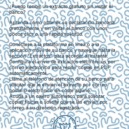
¿Puedo recibir un extracto gratuito sin visitar el
banco?
Aprenda cómo obtener su declaración bancaria
gratuitamente y sin visitar el banco con unos
pocos clics o una rápida solicitud.
Conéctese a la plataforma en línea o a la
aplicación móvil de su banco y navegue hasta la
sección "Extractos" para acceder al instante.
Configura el envío de extractos electrónicos por
correo electrónico para recibir copias en PDF
automáticamente.
Llame al teléfono de atención de su banco para
solicitar que le envíen el extracto por correo
postal o electrónico sin coste alguno.
Acuda a un cajero automático para solicitar
copias físicas o solicite que se las envíen por
correo a su dirección registrada.