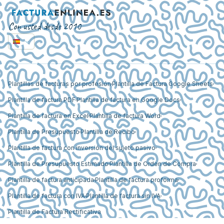
Con usted desde 2010
Plantillas de facturas por profesión
Plantilla de Factura Google Sheets
Plantilla de factura PDF
Plantilla de factura en Google Docs
Plantilla de factura en Excel
Plantilla de factura Word
Plantilla de Presupuesto
Plantilla de Recibo
Plantilla de factura con inversión del sujeto pasivo
Plantilla de Presupuesto Estimado
Plantilla de Orden de Compra
Plantilla de factura anticipada
Plantilla de factura proforma
Plantilla de factura con IVA
Plantilla de factura sin IVA
Plantilla de Factura Rectificativa