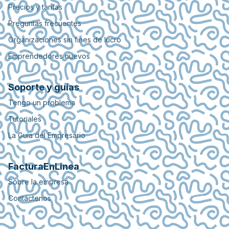
Precios y tarifas
Preguntas frecuentes
Organizaciones sin fines de lucro
Emprendedores nuevos
Soporte y guías
Tengo un problema
Tutoriales
La Guía del Empresario
FacturaEnLinea
Sobre la empresa
Contáctenos