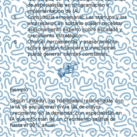
de especialistas en programación e
implementación de IA.
Consultoría empresarial:
Las startups y los
empresarios en solitario suelen necesitar
asesoramiento experto sobre escalado y
crecimiento estratégico.
Ofrecer herramientas y asesoramiento
sobre gestión financiera o inversiones
puede generar clientes constantes.
Ejemplo
Según LinkedIn, las habilidades relacionadas con
la IA se encuentran entre las de mayor
crecimiento en la demanda, con especialistas en
IA que informan de un crecimiento salarial de
hasta el 30% anual.