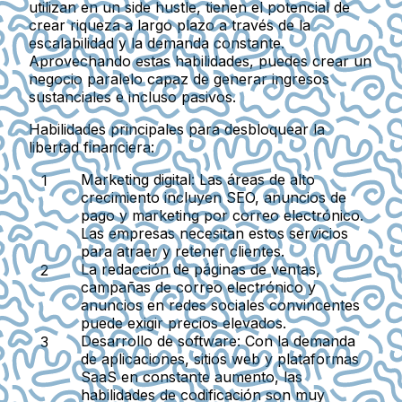
utilizan en un side hustle, tienen el potencial de
crear riqueza a largo plazo a través de la
escalabilidad y la demanda constante.
Aprovechando estas habilidades, puedes crear un
negocio paralelo capaz de generar ingresos
sustanciales e incluso pasivos.
Habilidades principales para desbloquear la
libertad financiera:
Marketing digital:
Las áreas de alto
crecimiento incluyen SEO, anuncios de
pago y marketing por correo electrónico.
Las empresas necesitan estos servicios
para atraer y retener clientes.
La redacción de páginas de ventas,
campañas de correo electrónico y
anuncios en redes sociales convincentes
puede exigir precios elevados.
Desarrollo de software:
Con la demanda
de aplicaciones, sitios web y plataformas
SaaS en constante aumento, las
habilidades de codificación son muy