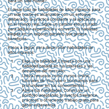
para un Side Hustle?
El desarrollo de habilidades de altos ingresos para
un side hustle es alcanzable con un enfoque
deliberado, la práctica constante y la aplicación
en el mundo real. Sigue un camino estructurado
para adquirir experiencia y convertir tu habilidad
elegida en un negocio paralelo que genere
beneficios.
Pasos a seguir para desarrollar habilidades de
altos ingresos:
Elige una habilidad:
Empieza con una
habilidad basada en tus intereses y las
demandas del mercado.
Utiliza recursos como cursos online,
tutoriales de YouTube o bootcamps para
profundizar en tus conocimientos.
Aplica tus habilidades:
Construye un
portfolio aceptando proyectos freelance,
prácticas u ofreciendo trabajo gratis para
ganar experiencia.