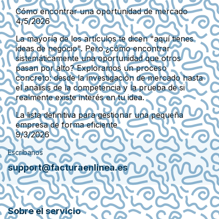
Cómo encontrar una oportunidad de mercado
4/5/2026
La mayoría de los artículos te dicen "aquí tienes
ideas de negocio". Pero ¿cómo encontrar
sistemáticamente una oportunidad que otros
pasan por alto? Exploramos un proceso
concreto: desde la investigación de mercado hasta
el análisis de la competencia y la prueba de si
realmente existe interés en tu idea.
La lista definitiva para gestionar una pequeña
empresa de forma eficiente
9/3/2026
Escríbanos
support@facturaenlinea.es
Sobre el servicio