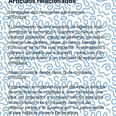
Artículos relacionados
Estrategias de crecimiento para pymes
6/5/2026
El crecimiento de una empresa no significa solo
aumentar la facturación. Significa construir un
negocio sostenible, capaz de gestionar un mayor
volumen de pedidos, llegar a nuevos clientes y
funcionar de forma más eficiente. Presentamos 5
caminos probados para lograrlo - cada uno con
un ejemplo práctico y un checklist de aplicación
inmediata.
Negocio online desde cero: Guía completa
5/5/2026
Emprender en internet hoy en día está al alcance
de prácticamente cualquiera: solo necesitas una
idea, un ordenador y conexión wifi. En esta guía
te mostramos tres principales caminos del
negocio online y te guiamos por los pasos desde
la idea hasta la primera facturación.