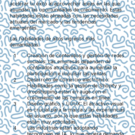
acelerar tu éxito al aprovechar áreas en las que
abundan las oportunidades de crecimiento. Estas
habilidades están alineadas con las necesidades
actuales del mercado y las tendencias
emergentes.
Las habilidades de altos ingresos más
demandadas:
Creación de contenidos y gestión de redes
sociales:
Las empresas dependen de
contenidos atractivos para aumentar la
participación e impulsar las ventas.
Desarrollo de comercio electrónico:
Habilidades como la gestión de Shopify y
dropshipping están en auge con el
crecimiento de las compras en línea.
Diseño gráfico y UI/UX:
El atractivo visual
es crucial para la marca y las experiencias
de usuario, por lo que estas habilidades
están muy solicitadas.
Las industrias están adoptando
tecnologías de IA, lo que genera demanda