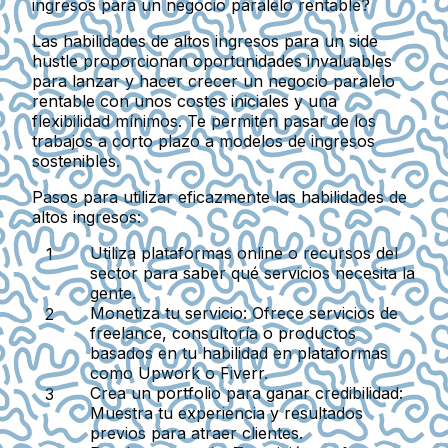
ingresos para un negocio paralelo rentable?
Las habilidades de altos ingresos para un side
hustle proporcionan oportunidades invaluables
para lanzar y hacer crecer un negocio paralelo
rentable con unos costes iniciales y una
flexibilidad mínimos. Te permiten pasar de los
trabajos a corto plazo a modelos de ingresos
sostenibles.
Pasos para utilizar eficazmente las habilidades de
altos ingresos:
Utiliza plataformas online o recursos del
sector para saber qué servicios necesita la
gente.
Monetiza tu servicio:
Ofrece servicios de
freelance, consultoría o productos
basados en tu habilidad en plataformas
como Upwork o Fiverr.
Crea un portfolio para ganar credibilidad:
Muestra tu experiencia y resultados
previos para atraer clientes.