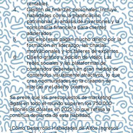
rentables.
Gestión de finanzas personales:
Incluye
habilidades como la planificación
patrimonial, el análisis de inversiones y la
consultoría financiera para clientes
adinerados.
Las empresas pagan mucho dinero por la
formación en liderazgo, las charlas
motivacionales y los talleres de expertos.
Diseño gráfico y edición de vídeo:
Las
redes sociales y las plataformas de
contenidos dependen en gran medida de
contenidos visualmente atractivos, lo que
crea oportunidades en la creación de
marcas y el diseño creativo.
Se prevé que los presupuestos de marketing
digital en todo el mundo superen los 750.000
millones de dólares en 2025, lo que refleja la
continua demanda de esta habilidad.
¿Cómo Desarrollo Habilidades de Altos Ingresos