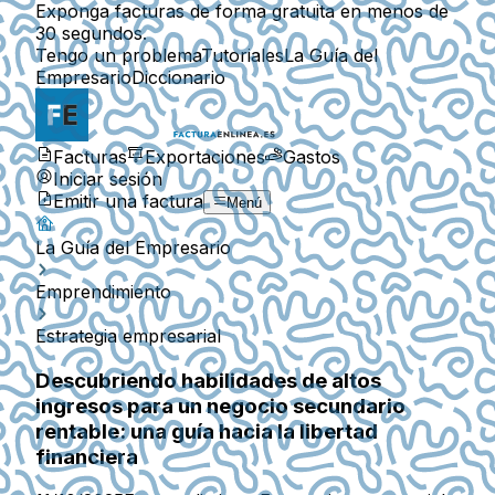
Exponga facturas de forma gratuita en menos de
30 segundos.
Tengo un problema
Tutoriales
La Guía del
Empresario
Diccionario
Facturas
Exportaciones
Gastos
Iniciar sesión
Emitir una factura
Menú
La Guía del Empresario
Emprendimiento
Estrategia empresarial
Descubriendo habilidades de altos
ingresos para un negocio secundario
rentable: una guía hacia la libertad
financiera