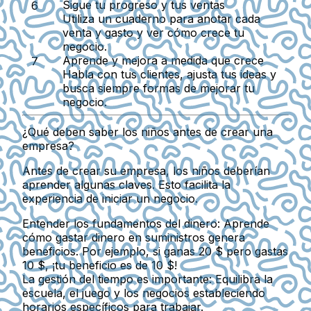
Sigue tu progreso y tus ventas
Utiliza un cuaderno para anotar cada
venta y gasto y ver cómo crece tu
negocio.
Aprende y mejora a medida que crece
Habla con tus clientes, ajusta tus ideas y
busca siempre formas de mejorar tu
negocio.
¿Qué deben saber los niños antes de crear una
empresa?
Antes de crear su empresa, los niños deberían
aprender algunas claves. Esto facilita la
experiencia de iniciar un negocio.
Entender los fundamentos del dinero:
Aprende
cómo gastar dinero en suministros genera
beneficios. Por ejemplo, si ganas 20 $ pero gastas
10 $, ¡tu beneficio es de 10 $!
La gestión del tiempo es importante:
Equilibra la
escuela, el juego y los negocios estableciendo
horarios específicos para trabajar.