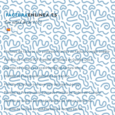
Con usted desde 2010
Plantillas de facturas por profesión
Plantilla de Factura Google Sheets
Plantilla de factura PDF
Plantilla de factura en Google Docs
Plantilla de factura en Excel
Plantilla de factura Word
Plantilla de Presupuesto
Plantilla de Recibo
Plantilla de factura con inversión del sujeto pasivo
Plantilla de Presupuesto Estimado
Plantilla de Orden de Compra
Plantilla de factura anticipada
Plantilla de factura proforma
Plantilla de factura con IVA
Plantilla de factura sin IVA