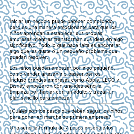
Iniciar un negocio puede parecer complicado,
pero es una manera emocionante para que los
niños aprendan a establecer sus propias
empresas mientras transforman sus ideas en algo
significativo. Todo lo que hace falta es encontrar
algo que les guste o un pequeño problema que
puedan resolver.
Los niños pueden empezar por algo pequeño,
como vender artesanía o pasear perros.
Incluso grandes empresas como Apple, LEGO y
Disney empezaron con una idea sencilla.
Empieza por hablar con un adulto y trazar un
plan sencillo para empezar.
¿Cuáles son los pasos que deben seguir los niños
para poner en marcha su primera empresa?
Una sencilla fórmula de 7 pasos enseña a los
niños cómo iniciar una empresa y convertirse en