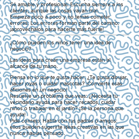
Sé amable y profesional:
Escucha siempre a los
clientes, aunque las cosas vayan mal.
Empieza poco a poco y no temas cometer
errores:
Los errores forman parte del camino:
¡aprovéchalos para hacerte más fuerte!
¿Cómo pueden los niños tener una idea de
negocio?
Las ideas para crear una empresa están al
alcance de tu mano.
Piensa en lo que te gusta hacer:
¿Te gusta dibujar,
hacer joyas o cuidar mascotas? ¡Convierte esas
aficiones en un negocio!
Resuelve un problema que veas:
¿Necesita tu
vecindario ayuda para hacer recados, cuidar
niños o trabajar en el jardín? ¡Sé la persona que
ayuda!
Pide consejo:
Habla con tus padres o amigos:
ellos pueden sugerirte ideas creativas en las que
nunca habías pensado.