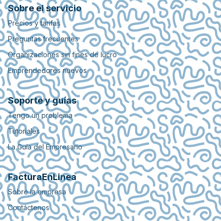
Sobre el servicio
Precios y tarifas
Preguntas frecuentes
Organizaciones sin fines de lucro
Emprendedores nuevos
Soporte y guías
Tengo un problema
Tutoriales
La Guía del Empresario
FacturaEnLinea
Sobre la empresa
Contáctenos