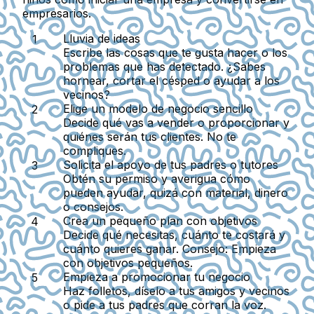
empresarios.
Lluvia de ideas
Escribe las cosas que te gusta hacer o los
problemas que has detectado. ¿Sabes
hornear, cortar el césped o ayudar a los
vecinos?
Elige un modelo de negocio sencillo
Decide qué vas a vender o proporcionar y
quiénes serán tus clientes. No te
compliques.
Solicita el apoyo de tus padres o tutores
Obtén su permiso y averigua cómo
pueden ayudar, quizá con material, dinero
o consejos.
Crea un pequeño plan con objetivos
Decide qué necesitas, cuánto te costará y
cuánto quieres ganar. Consejo: Empieza
con objetivos pequeños.
Empieza a promocionar tu negocio
Haz folletos, díselo a tus amigos y vecinos
o pide a tus padres que corran la voz.