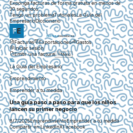
Exponga facturas de forma gratuita en menos de
30 segundos.
Tengo un problema
Tutoriales
La Guía del
Empresario
Diccionario
Facturas
Exportaciones
Gastos
Iniciar sesión
Emitir una factura
Menú
La Guía del Empresario
Emprendimiento
Emprender a tu medida
Una guía paso a paso para que los niños
lancen su primer negocio
8/7/2025
Emprendimiento
Emprender a tu medida
Compartir en:
LinkedIn
X
Facebook