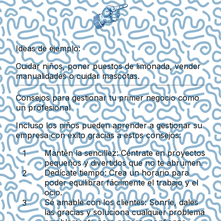
Ideas de ejemplo:
Cuidar niños, poner puestos de limonada, vender
manualidades o cuidar mascotas.
Consejos para gestionar tu primer negocio como
un profesional
Incluso los niños pueden aprender a gestionar su
empresa con éxito gracias a estos consejos:
Mantén la sencillez:
Céntrate en proyectos
pequeños y divertidos que no te abrumen.
Dedícate tiempo:
Crea un horario para
poder equilibrar fácilmente el trabajo y el
ocio.
Sé amable con los clientes:
Sonríe, dales
las gracias y soluciona cualquier problema