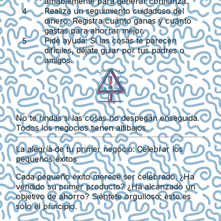
amablemente para generar confianza.
Realiza un seguimiento cuidadoso del
dinero:
Registra cuánto ganas y cuánto
gastas para ahorrar mejor.
Pide ayuda:
Si las cosas te parecen
difíciles, déjate guiar por tus padres o
amigos.
No te rindas si las cosas no despegan enseguida.
Todos los negocios tienen altibajos.
La alegría de tu primer negocio: Celebrar los
pequeños éxitos
Cada pequeño éxito merece ser celebrado. ¿Ha
vendido su primer producto? ¿Ha alcanzado un
objetivo de ahorro? Siéntete orgulloso: esto es
sólo el principio.