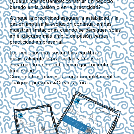
¿Qué es más sostenible: construir un negocio
basado en la pasión o en la practicidad?
Aunque la practicidad asegura la estabilidad y la
pasión impulsa la evolución continua, ambas
muestran limitaciones cuando se persiguen solas
en el discurso más amplio de pasión versus
practicidad empresarial.
Los negocios más sostenibles equilibran
magistralmente la practicidad y la pasión,
encarnando una combinación que fomenta la
longevidad.
Con nosotros puedes facturar completamente a
cualquier persona.
Crear factura