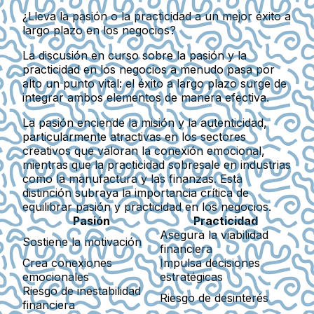
¿Lleva la pasión o la practicidad a un mejor éxito a
largo plazo en los negocios?
La discusión en curso sobre la pasión y la
practicidad en los negocios a menudo pasa por
alto un punto vital: el éxito a largo plazo surge de
integrar ambos elementos de manera efectiva.
La pasión enciende la misión y la autenticidad,
particularmente atractivas en los sectores
creativos que valoran la conexión emocional,
mientras que la practicidad sobresale en industrias
como la manufactura y las finanzas. Esta
distinción subraya la importancia crítica de
equilibrar pasión y practicidad en los negocios.
Pasión
Practicidad
Asegura la viabilidad
Sostiene la motivación
financiera
Crea conexiones
Impulsa decisiones
emocionales
estratégicas
Riesgo de inestabilidad
Riesgo de desinterés
financiera