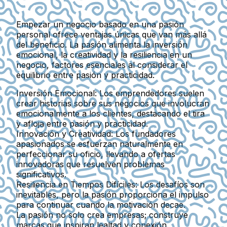
Empezar un negocio basado en una pasión
personal ofrece ventajas únicas que van más allá
del beneficio. La pasión alimenta la inversión
emocional, la creatividad y la resiliencia en un
negocio, factores esenciales al considerar el
equilibrio entre pasión y practicidad.
Inversión Emocional
: Los emprendedores suelen
crear historias sobre sus negocios que involucran
emocionalmente a los clientes, destacando el tira
y afloja entre pasión y practicidad.
Innovación y Creatividad
: Los fundadores
apasionados se esfuerzan naturalmente en
perfeccionar su oficio, llevando a ofertas
innovadoras que resuelven problemas
significativos.
Resiliencia en Tiempos Difíciles
: Los desafíos son
inevitables, pero la pasión proporciona el impulso
para continuar cuando la motivación decae.
La pasión no solo crea empresas; construye
marcas que inspiran lealtad y conexión.