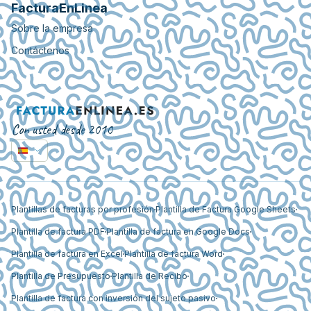
FacturaEnLinea
Sobre la empresa
Contáctenos
Con usted desde 2010
Plantillas de facturas por profesión
Plantilla de Factura Google Sheets
Plantilla de factura PDF
Plantilla de factura en Google Docs
Plantilla de factura en Excel
Plantilla de factura Word
Plantilla de Presupuesto
Plantilla de Recibo
Plantilla de factura con inversión del sujeto pasivo