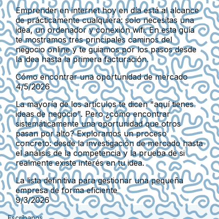
Emprender en internet hoy en día está al alcance
de prácticamente cualquiera: solo necesitas una
idea, un ordenador y conexión wifi. En esta guía
te mostramos tres principales caminos del
negocio online y te guiamos por los pasos desde
la idea hasta la primera facturación.
Cómo encontrar una oportunidad de mercado
4/5/2026
La mayoría de los artículos te dicen "aquí tienes
ideas de negocio". Pero ¿cómo encontrar
sistemáticamente una oportunidad que otros
pasan por alto? Exploramos un proceso
concreto: desde la investigación de mercado hasta
el análisis de la competencia y la prueba de si
realmente existe interés en tu idea.
La lista definitiva para gestionar una pequeña
empresa de forma eficiente
9/3/2026
Escríbanos