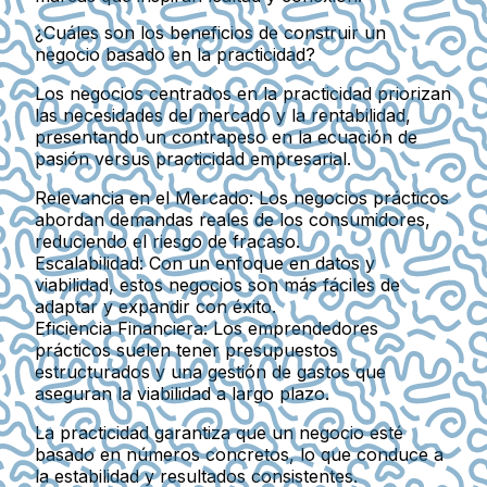
¿Cuáles son los beneficios de construir un
negocio basado en la practicidad?
Los negocios centrados en la practicidad priorizan
las necesidades del mercado y la rentabilidad,
presentando un contrapeso en la ecuación de
pasión versus practicidad empresarial.
Relevancia en el Mercado
: Los negocios prácticos
abordan demandas reales de los consumidores,
reduciendo el riesgo de fracaso.
Escalabilidad
: Con un enfoque en datos y
viabilidad, estos negocios son más fáciles de
adaptar y expandir con éxito.
Eficiencia Financiera
: Los emprendedores
prácticos suelen tener presupuestos
estructurados y una gestión de gastos que
aseguran la viabilidad a largo plazo.
La practicidad garantiza que un negocio esté
basado en números concretos, lo que conduce a
la estabilidad y resultados consistentes.