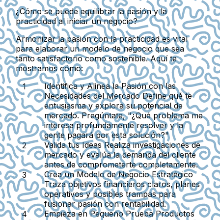
¿Cómo se puede equilibrar la pasión y la
practicidad al iniciar un negocio?
Armonizar la pasión con la practicidad es vital
para elaborar un modelo de negocio que sea
tanto satisfactorio como sostenible. Aquí te
mostramos cómo:
Identifica y Alinea la Pasión con las
Necesidades del Mercado
Define qué te
entusiasma y explora su potencial de
mercado. Pregúntate, "¿Qué problema me
interesa profundamente resolver y la
gente pagará por esta solución?"
Valida tus Ideas
Realiza investigaciones de
mercado y evalúa la demanda del cliente
antes de comprometerte completamente.
Crea un Modelo de Negocio Estratégico
Traza objetivos financieros claros, planes
operativos y posibles trampas para
fusionar pasión con rentabilidad.
Empieza en Pequeño
Prueba Productos