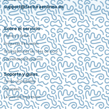
support@facturaenlinea.es
Sobre el servicio
Precios y tarifas
Preguntas frecuentes
Organizaciones sin fines de lucro
Emprendedores nuevos
Soporte y guías
Tengo un problema
Tutoriales
La Guía del Empresario