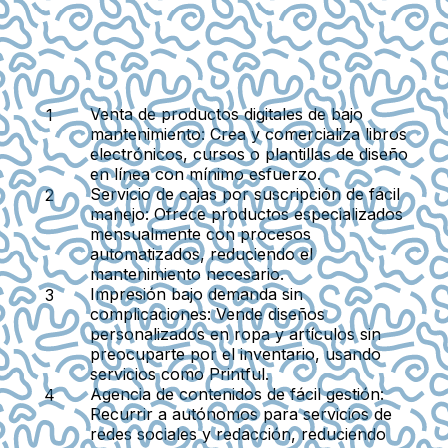
Venta de productos digitales de bajo
mantenimiento
: Crea y comercializa libros
electrónicos, cursos o plantillas de diseño
en línea con mínimo esfuerzo.
Servicio de cajas por suscripción de fácil
manejo
: Ofrece productos especializados
mensualmente con procesos
automatizados, reduciendo el
mantenimiento necesario.
Impresión bajo demanda sin
complicaciones
: Vende diseños
personalizados en ropa y artículos sin
preocuparte por el inventario, usando
servicios como Printful.
Agencia de contenidos de fácil gestión
:
Recurrir a autónomos para servicios de
redes sociales y redacción, reduciendo