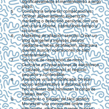
significativamente el mantenimiento a largo
plazo.
Consultoría online sin complicaciones
:
Ofrecer asesoramiento experto en
marketing o desarrollo personal con una
estructura mínima, optimizando tiempo y
recursos.
Marketing de afiliación sencillo
: Crear un
blog que genera ingresos pasivos
mediante enlaces de afiliación, ideal para
quienes buscan operaciones de bajo
mantenimiento.
Servicios de reparación de nicho
:
Centrarse en reparaciones de electrónica
o calzado, manteniendo el negocio
pequeño y contendible.
Asistencia virtual simplificada
: Ofrecer
apoyo administrativo a distancia con
herramientas que minimizan la carga de
trabajo diario.
Influencer o blogger de fácil gestión
:
Monetizar una comunidad online con
patrocinios, ideal para quienes buscan