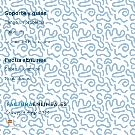
Soporte y guías
Tengo un problema
Tutoriales
La Guía del Empresario
FacturaEnLinea
Sobre la empresa
Contáctenos
Con usted desde 2010