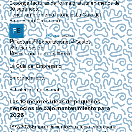
Exponga facturas de forma gratuita en menos de
30 segundos.
Tengo un problema
Tutoriales
La Guía del
Empresario
Diccionario
Facturas
Exportaciones
Gastos
Iniciar sesión
Emitir una factura
Menú
La Guía del Empresario
Emprendimiento
Estrategia empresarial
Las 10 mejores ideas de pequeños
negocios de bajo mantenimiento para
2026
18/2/2026
Emprendimiento
Estrategia empresarial