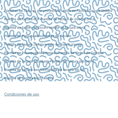
Plantillas de facturas por profesión
Plantilla de Factura Google Sheets
Plantilla de factura PDF
Plantilla de factura en Google Docs
Plantilla de factura en Excel
Plantilla de factura Word
Plantilla de Presupuesto
Plantilla de Recibo
Plantilla de factura con inversión del sujeto pasivo
Plantilla de Presupuesto Estimado
Plantilla de Orden de Compra
Plantilla de factura anticipada
Plantilla de factura proforma
Plantilla de factura con IVA
Plantilla de factura sin IVA
Plantilla de Factura Rectificativa
Condiciones de uso