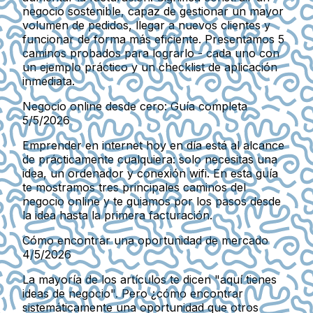
negocio sostenible, capaz de gestionar un mayor
volumen de pedidos, llegar a nuevos clientes y
funcionar de forma más eficiente. Presentamos 5
caminos probados para lograrlo - cada uno con
un ejemplo práctico y un checklist de aplicación
inmediata.
Negocio online desde cero: Guía completa
5/5/2026
Emprender en internet hoy en día está al alcance
de prácticamente cualquiera: solo necesitas una
idea, un ordenador y conexión wifi. En esta guía
te mostramos tres principales caminos del
negocio online y te guiamos por los pasos desde
la idea hasta la primera facturación.
Cómo encontrar una oportunidad de mercado
4/5/2026
La mayoría de los artículos te dicen "aquí tienes
ideas de negocio". Pero ¿cómo encontrar
sistemáticamente una oportunidad que otros