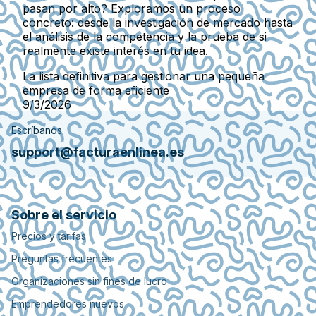
pasan por alto? Exploramos un proceso
concreto: desde la investigación de mercado hasta
el análisis de la competencia y la prueba de si
realmente existe interés en tu idea.
La lista definitiva para gestionar una pequeña
empresa de forma eficiente
9/3/2026
Escríbanos
support@facturaenlinea.es
Sobre el servicio
Precios y tarifas
Preguntas frecuentes
Organizaciones sin fines de lucro
Emprendedores nuevos