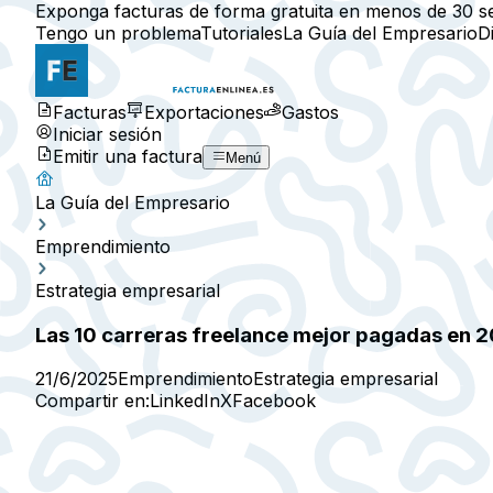
Exponga facturas de forma gratuita en menos de 30 s
Tengo un problema
Tutoriales
La Guía del Empresario
D
Facturas
Exportaciones
Gastos
Iniciar sesión
Emitir una factura
Menú
La Guía del Empresario
Emprendimiento
Estrategia empresarial
Las 10 carreras freelance mejor pagadas en 
21/6/2025
Emprendimiento
Estrategia empresarial
Compartir en:
LinkedIn
X
Facebook