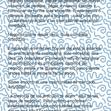
negocio sostenible, capaz de gestionar un mayor
volumen de pedidos, llegar a nuevos clientes y
funcionar de forma más eficiente. Presentamos 5
caminos probados para lograrlo - cada uno con
un ejemplo práctico y un checklist de aplicación
inmediata.
Negocio online desde cero: Guía completa
5/5/2026
Emprender en internet hoy en día está al alcance
de prácticamente cualquiera: solo necesitas una
idea, un ordenador y conexión wifi. En esta guía
te mostramos tres principales caminos del
negocio online y te guiamos por los pasos desde
la idea hasta la primera facturación.
Cómo encontrar una oportunidad de mercado
4/5/2026
La mayoría de los artículos te dicen "aquí tienes
ideas de negocio". Pero ¿cómo encontrar
sistemáticamente una oportunidad que otros
pasan por alto? Exploramos un proceso