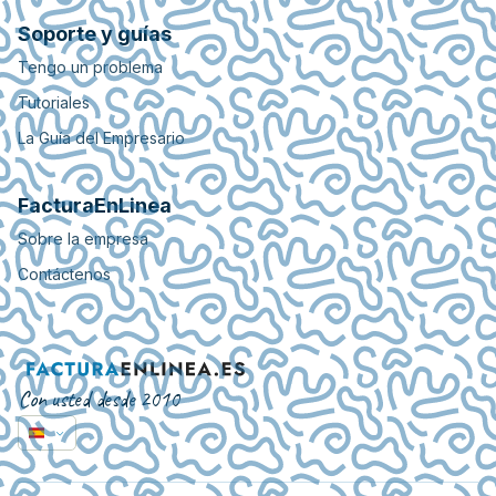
Soporte y guías
Tengo un problema
Tutoriales
La Guía del Empresario
FacturaEnLinea
Sobre la empresa
Contáctenos
Con usted desde 2010