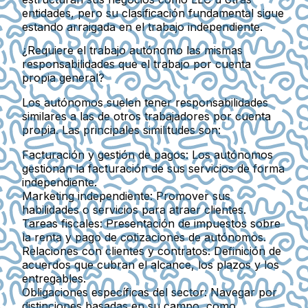
entidades, pero su clasificación fundamental sigue
estando arraigada en el trabajo independiente.
¿Requiere el trabajo autónomo las mismas
responsabilidades que el trabajo por cuenta
propia general?
Los autónomos suelen tener responsabilidades
similares a las de otros trabajadores por cuenta
propia. Las principales similitudes son:
Facturación y gestión de pagos:
Los autónomos
gestionan la facturación de sus servicios de forma
independiente.
Marketing independiente:
Promover sus
habilidades o servicios para atraer clientes.
Tareas fiscales:
Presentación de impuestos sobre
la renta y pago de cotizaciones de autónomos.
Relaciones con clientes y contratos:
Definición de
acuerdos que cubran el alcance, los plazos y los
entregables.
Obligaciones específicas del sector:
Navegar por
distinciones basadas en su campo, como