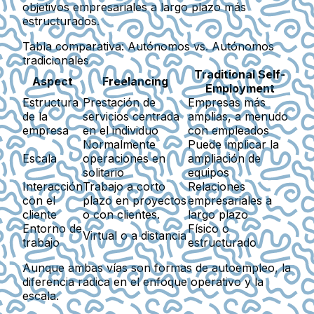
objetivos empresariales a largo plazo más
estructurados.
Tabla comparativa: Autónomos vs. Autónomos
tradicionales
Traditional Self-
Aspect
Freelancing
Employment
Estructura
Prestación de
Empresas más
de la
servicios centrada
amplias, a menudo
empresa
en el individuo
con empleados
Normalmente
Puede implicar la
Escala
operaciones en
ampliación de
solitario
equipos
Interacción
Trabajo a corto
Relaciones
con el
plazo en proyectos
empresariales a
cliente
o con clientes.
largo plazo
Entorno de
Físico o
Virtual o a distancia
trabajo
estructurado
Aunque ambas vías son formas de autoempleo, la
diferencia radica en el enfoque operativo y la
escala.