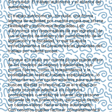
Conclusión: El trabajo autónomo y el alcance del
autoempleo
El trabajo autónomo es, sin duda, una forma
legítima de actividad por cuenta propia que ofrece
flexibilidad y autonomía destacadas. Los
autónomos son responsables de sus ingresos, de
sus acuerdos de trabajo y del cumplimiento de la
legislación y la fiscalidad, lo que se ajusta
estrechamente a las características generales del
trabajo por cuenta propia.
Aunque el trabajo por cuenta propia puede diferir
de los modelos de negocio tradicionales, sus
puntos fuertes, como la independencia y la
posibilidad de realizar trabajos especializados, lo
convierten en una opción atractiva para quienes
buscan libertad profesional. Que el trabajo por
cuenta propia se adapte a los objetivos
profesionales o al estilo de vida de una persona
depende de sus preferencias, pero sigue siendo
un camino valioso hacia el éxito autodirigido.
Con nosotros puedes facturar completamente a