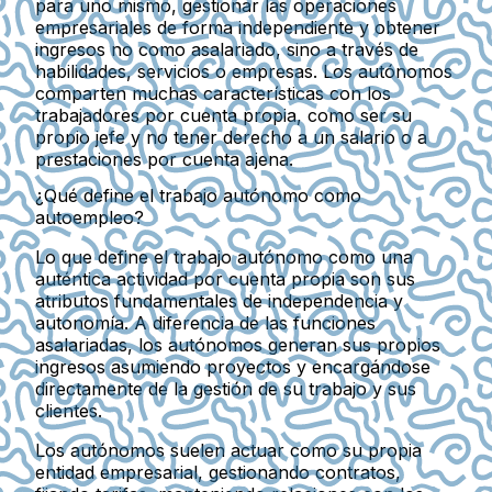
para uno mismo, gestionar las operaciones
empresariales de forma independiente y obtener
ingresos no como asalariado, sino a través de
habilidades, servicios o empresas. Los autónomos
comparten muchas características con los
trabajadores por cuenta propia, como ser su
propio jefe y no tener derecho a un salario o a
prestaciones por cuenta ajena.
¿Qué define el trabajo autónomo como
autoempleo?
Lo que define el trabajo autónomo como una
auténtica actividad por cuenta propia son sus
atributos fundamentales de independencia y
autonomía. A diferencia de las funciones
asalariadas, los autónomos generan sus propios
ingresos asumiendo proyectos y encargándose
directamente de la gestión de su trabajo y sus
clientes.
Los autónomos suelen actuar como su propia
entidad empresarial, gestionando contratos,