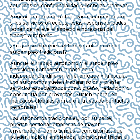
acuerdos de confidencialidad o licencias creativas.
Aunque la carga de trabajo varía según el sector
y los servicios ofrecidos, estas responsabilidades
ponen de relieve el aspecto empresarial del
trabajo autónomo.
¿En qué se diferencia el trabajo autónomo del
autoempleo tradicional?
Aunque el trabajo autónomo y el autoempleo
tradicional comparten la base de la
independencia, difieren en el enfoque y la escala.
Los autónomos suelen trabajar solos y prestar
servicios especializados como diseño, redacción o
consultoría por proyectos. Suelen operar en
mercados globales en red o a través de contactos
personales.
Los autónomos tradicionales, por su parte,
pueden gestionar empresas de mayor
envergadura, como tiendas o consultorías, que
pueden implicar empleados, ubicaciones físicas u