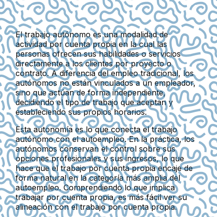
El trabajo autónomo es una modalidad de
actividad por cuenta propia en la cual las
personas ofrecen sus habilidades o servicios
directamente a los clientes por proyecto o
contrato. A diferencia del empleo tradicional, los
autónomos no están vinculados a un empleador,
sino que actúan de forma independiente,
decidiendo el tipo de trabajo que aceptan y
estableciendo sus propios horarios.
Esta autonomía es lo que conecta el trabajo
autónomo con el autoempleo. En la práctica, los
autónomos conservan el control sobre sus
opciones profesionales y sus ingresos, lo que
hace que el trabajo por cuenta propia encaje de
forma natural en la categoría más amplia del
autoempleo. Comprendiendo lo que implica
trabajar por cuenta propia, es más fácil ver su
alineación con el trabajo por cuenta propia.