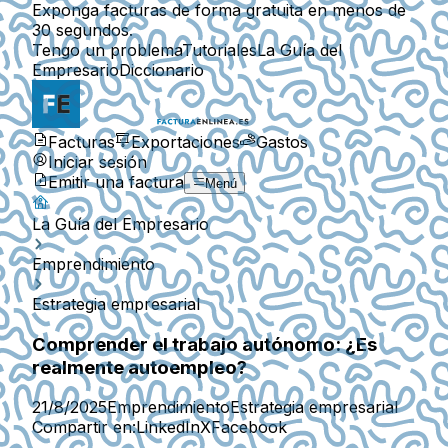
Exponga facturas de forma gratuita en menos de
30 segundos.
Tengo un problema
Tutoriales
La Guía del
Empresario
Diccionario
Facturas
Exportaciones
Gastos
Iniciar sesión
Emitir una factura
Menú
La Guía del Empresario
Emprendimiento
Estrategia empresarial
Comprender el trabajo autónomo: ¿Es
realmente autoempleo?
21/8/2025
Emprendimiento
Estrategia empresarial
Compartir en:
LinkedIn
X
Facebook