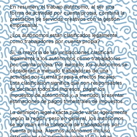
En resumen, el trabajo autónomo, al ser una
forma de actividad por cuenta propia, combina la
prestación de servicios creativos con la gestión
empresarial.
¿Los autónomos están clasificados legalmente
como trabajadores por cuenta propia?
Sí, la mayoría de las jurisdicciones clasifican
legalmente a los autónomos como trabajadores
por cuenta propia. Por ejemplo, los autónomos se
consideran a menudo trabajadores de una
actividad por cuenta propia a efectos fiscales.
Esta clasificación significa que son responsables
de declarar todos los ingresos, pagar los
impuestos de autónomos y, a menudo, presentar
estimaciones de pagos trimestrales de impuestos.
La definición legal exacta puede variar ligeramente
según la región, pero en general, los autónomos
se agrupan en la categoría de trabajadores por
cuenta propia. Algunos autónomos incluso
estructuran sus negocios como LLC u otras