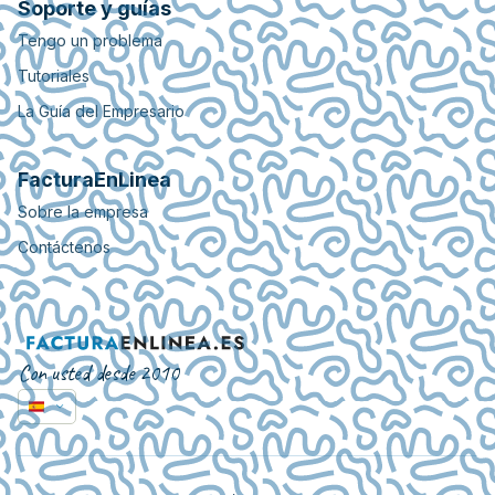
Soporte y guías
Tengo un problema
Tutoriales
La Guía del Empresario
FacturaEnLinea
Sobre la empresa
Contáctenos
Con usted desde 2010