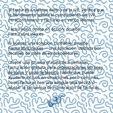
Si facturas a clientes dentro de la UE,
verifica que
la herramienta admita el cumplimiento del IVA
intracomunitario y facturas en varios idiomas.
Facturación online en acción: prueba
FacturaEnLinea.es
Si buscas una solución confiable, prueba
FacturaEnLinea.es
—una aplicación utilizada por
decenas de miles de emprendedores
.
Ofrece una
prueba gratuita de 5 semanas
,
facturación gratuita para
organizaciones sin fines
de lucro
y
soporte técnico
rápido
que puede
ayudarte incluso en situaciones poco comunes,
como
facturar con una antigua tasa de IVA
o
ajustar la secuencia de numeración de facturas
.