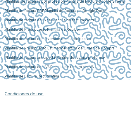
Plantillas de facturas por profesión
Plantilla de Factura Google Sheets
Plantilla de factura PDF
Plantilla de factura en Google Docs
Plantilla de factura en Excel
Plantilla de factura Word
Plantilla de Presupuesto
Plantilla de Recibo
Plantilla de factura con inversión del sujeto pasivo
Plantilla de Presupuesto Estimado
Plantilla de Orden de Compra
Plantilla de factura anticipada
Plantilla de factura proforma
Plantilla de factura con IVA
Plantilla de factura sin IVA
Plantilla de Factura Rectificativa
Condiciones de uso