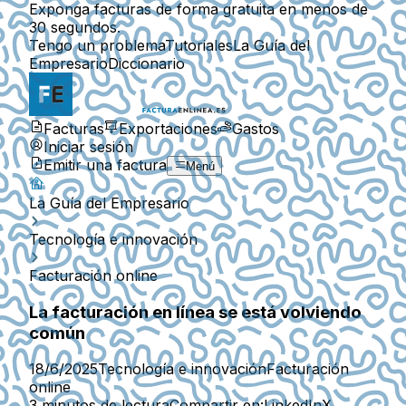
Exponga facturas de forma gratuita en menos de
30 segundos.
Tengo un problema
Tutoriales
La Guía del
Empresario
Diccionario
Facturas
Exportaciones
Gastos
Iniciar sesión
Emitir una factura
Menú
La Guía del Empresario
Tecnología e innovación
Facturación online
La facturación en línea se está volviendo
común
18/6/2025
Tecnología e innovación
Facturación
online
3 minutos de lectura
Compartir en:
LinkedIn
X