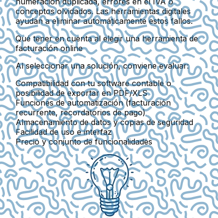
numeración duplicada, errores en el IVA o
conceptos olvidados.
Las herramientas digitales
ayudan a eliminar automáticamente estos fallos.
Qué tener en cuenta al elegir una herramienta de
facturación online
Al seleccionar una solución, conviene evaluar:
Compatibilidad con tu software contable
o
posibilidad de exportar en PDF/XLS
Funciones de automatización
(facturación
recurrente, recordatorios de pago)
Almacenamiento de datos y copias de seguridad
Facilidad de uso e interfaz
Precio y conjunto de funcionalidades