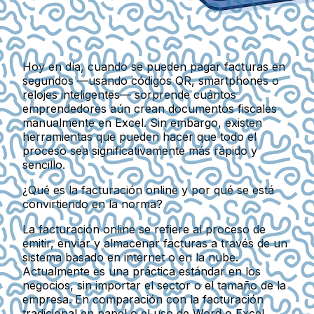
Hoy en día, cuando se pueden pagar facturas en
segundos —usando códigos QR, smartphones o
relojes inteligentes— sorprende cuántos
emprendedores aún crean documentos fiscales
manualmente en Excel. Sin embargo, existen
herramientas que pueden hacer que todo el
proceso sea significativamente más rápido y
sencillo.
¿Qué es la facturación online y por qué se está
convirtiendo en la norma?
La facturación online
se refiere al proceso de
emitir, enviar y almacenar facturas
a través de un
sistema basado en internet o en la nube.
Actualmente es
una práctica estándar
en los
negocios, sin importar el sector o el tamaño de la
empresa. En comparación con la facturación
tradicional en papel o el uso de Word o Excel,