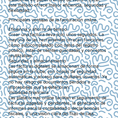
este método ofrece
mayor eficiencia, seguridad y
flexibilidad
.
Principales ventajas de la facturación online
Eficiencia y ahorro de tiempo
Crear una factura lleva solo unos segundos. La
mayoría de las herramientas ofrecen funciones
como autocompletado con datos del registro
público, listas de clientes guardadas y conceptos
reutilizables.
Seguridad y almacenamiento
Las facturas digitales se almacenan de forma
segura en la nube, con copias de seguridad
automáticas y acceso para múltiples usuarios. Ya
no hay riesgo de documentos perdidos o
impresiones que se deterioran.
Visibilidad financiera
Las plataformas online facilitan el seguimiento de
facturas pagadas y pendientes, la generación de
informes para la contabilidad o declaraciones
fiscales, y una visión clara del flujo de caja.