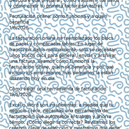
y cómo emitir tu primera factura sin estrés.
Facturación online: cómo funciona y a quién
beneficia
1/6/2026
La facturación online ha reemplazado los blocs
de papel y complicadas tablas. En lugar de
transcribir datos manualmente, solo se necesitan
unos pocos clics para generar, enviar y archivar
una factura. Veamos cómo funciona la
facturación online, quién se beneficia y por qué
incluso los empresarios más pequeños la están
utilizando hoy en día.
Cómo elegir una herramienta de facturación
19/5/2026
Excel o Word son insuficientes: a medida que tu
negocio crece, necesitas una herramienta de
facturación que automatice el trabajo y ahorre
tiempo. ¿Cómo elegir la correcta? Revisamos los
criterios clave de selección y mostramos qué debe