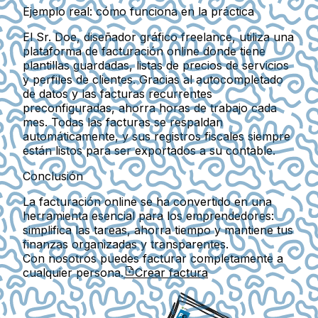
Ejemplo real: cómo funciona en la práctica
El Sr. Doe, diseñador gráfico freelance, utiliza una
plataforma de facturación online donde tiene
plantillas guardadas, listas de precios de servicios
y perfiles de clientes. Gracias al autocompletado
de datos y las facturas recurrentes
preconfiguradas, ahorra horas de trabajo cada
mes. Todas las facturas se respaldan
automáticamente, y sus registros fiscales siempre
están listos para ser exportados a su contable.
Conclusión
La facturación online se ha convertido en una
herramienta esencial para los emprendedores:
simplifica las tareas, ahorra tiempo y mantiene tus
finanzas organizadas y transparentes.
Con nosotros puedes facturar completamente a
cualquier persona.
Crear factura