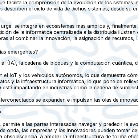
e facilita la comprensión de la evolución de los sistemas i
as describen el ciclo de vida de dichos sistemas, desde su
rge, se integra en ecosistemas más amplios y, finalmente,
nsición de la informática centralizada a la distribuida ilus
eras al combinar la innovación, la asignación de recursos, 
gías emergentes?
icial (IA), la cadena de bloques y la computación cuántica
en el IoT y los vehículos autónomos, lo que demuestra cóm
os y la infraestructura informática, lo que pone de relieve
stá impactando en industrias como la cadena de suministro
interconectados se expanden e impulsan las olas de innovac
?
 permite a las partes interesadas navegar y predecir la evo
de onda, las empresas y los innovadores pueden tomar deci
 la obsolescencia, a ampliar la infraestructura de forma efic