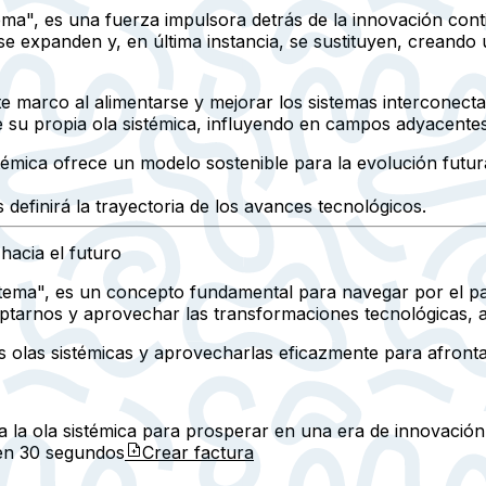
ema", es una fuerza impulsora detrás de la innovación cont
e expanden y, en última instancia, se sustituyen, creando 
este marco al alimentarse y mejorar los sistemas intercone
de su propia ola sistémica, influyendo en campos adyacentes
stémica ofrece un modelo sostenible para la evolución futu
definirá la trayectoria de los avances tecnológicos.
hacia el futuro
stema", es un concepto fundamental para navegar por el p
tarnos y aprovechar las transformaciones tecnológicas, 
as olas sistémicas y aprovecharlas eficazmente para afront
 la ola sistémica para prosperar en una era de innovación
 en
30 segundos
Crear factura