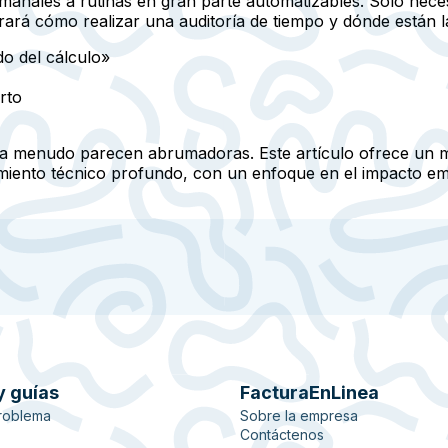
nales a rutinas en gran parte automatizables. Solo neces
rará cómo realizar una auditoría de tiempo y dónde están 
do del cálculo»
rto
a menudo parecen abrumadoras. Este artículo ofrece un mar
iento técnico profundo, con un enfoque en el impacto empre
y guías
FacturaEnLinea
roblema
Sobre la empresa
Contáctenos