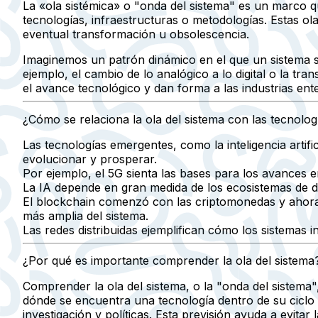
La «ola sistémica» o "onda del sistema" es un marco qu
tecnologías, infraestructuras o metodologías. Estas ol
eventual transformación u obsolescencia.
Imaginemos un patrón dinámico en el que un sistema su
ejemplo, el cambio de lo analógico a lo digital o la tra
el avance tecnológico y dan forma a las industrias ent
¿Cómo se relaciona la ola del sistema con las tecnolo
Las tecnologías emergentes, como la inteligencia artif
evolucionar y prosperar.
Por ejemplo, el 5G sienta las bases para los avances 
La IA depende en gran medida de los ecosistemas de dat
El blockchain comenzó con las criptomonedas y ahora e
más amplia del sistema.
Las redes distribuidas ejemplifican cómo los sistemas 
¿Por qué es importante comprender la ola del sistema
Comprender la ola del sistema, o la "onda del sistema",
dónde se encuentra una tecnología dentro de su ciclo 
investigación y políticas. Esta previsión ayuda a evitar