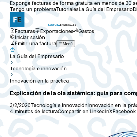
Exponga facturas de forma gratuita en menos de 30 s
Tengo un problema
Tutoriales
La Guía del Empresario
D
Facturas
Exportaciones
Gastos
Iniciar sesión
Emitir una factura
Menú
La Guía del Empresario
Tecnología e innovación
Innovación en la práctica
Explicación de la ola sistémica: guía para c
3/2/2026
Tecnología e innovación
Innovación en la prá
4 minutos de lectura
Compartir en:
LinkedIn
X
Facebook