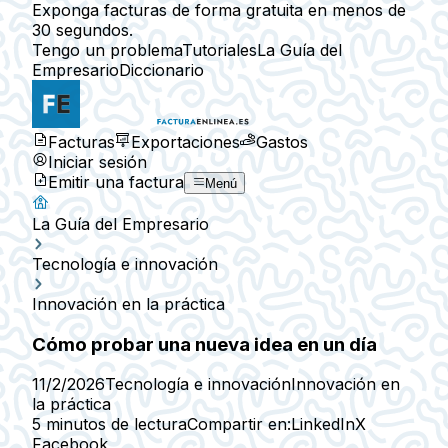
Exponga facturas de forma gratuita en menos de
30 segundos.
Tengo un problema
Tutoriales
La Guía del
Empresario
Diccionario
Facturas
Exportaciones
Gastos
Iniciar sesión
Emitir una factura
Menú
La Guía del Empresario
Tecnología e innovación
Innovación en la práctica
Cómo probar una nueva idea en un día
11/2/2026
Tecnología e innovación
Innovación en
la práctica
5 minutos de lectura
Compartir en:
LinkedIn
X
Facebook