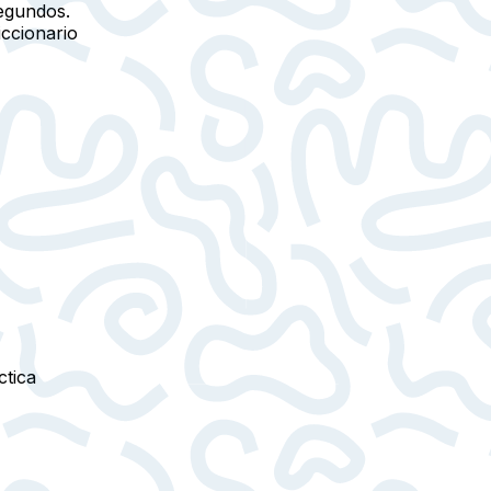
egundos.
iccionario
ctica