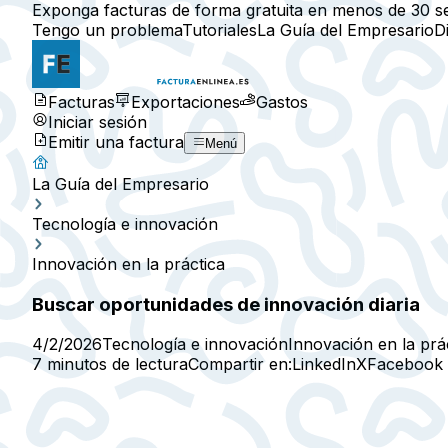
Exponga facturas de forma gratuita en menos de 30 s
Tengo un problema
Tutoriales
La Guía del Empresario
D
Facturas
Exportaciones
Gastos
Iniciar sesión
Emitir una factura
Menú
La Guía del Empresario
Tecnología e innovación
Innovación en la práctica
Buscar oportunidades de innovación diaria
4/2/2026
Tecnología e innovación
Innovación en la prá
7 minutos de lectura
Compartir en:
LinkedIn
X
Facebook