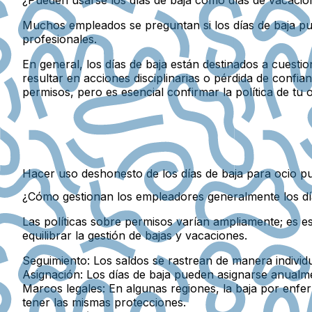
Muchos empleados se preguntan si los días de baja pu
profesionales.
En general, los días de baja están destinados a cuestio
resultar en acciones disciplinarias o pérdida de conf
permisos, pero es esencial confirmar la política de tu 
Hacer uso deshonesto de los días de baja para ocio pued
¿Cómo gestionan los empleadores generalmente los dí
Las políticas sobre permisos varían ampliamente; es e
equilibrar la gestión de bajas y vacaciones.
Seguimiento:
Los saldos se rastrean de manera individ
Asignación:
Los días de baja pueden asignarse anualme
Marcos legales:
En algunas regiones, la baja por enfe
tener las mismas protecciones.