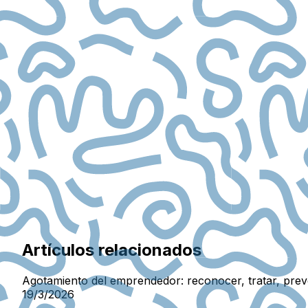
Artículos relacionados
Agotamiento del emprendedor: reconocer, tratar, prev
19/3/2026