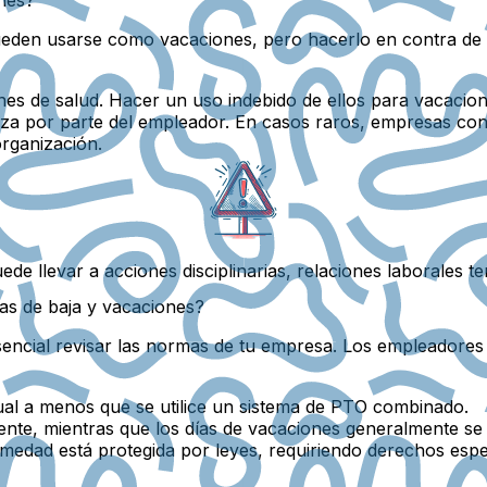
eden usarse como vacaciones, pero hacerlo en contra de la
nes de salud. Hacer un uso indebido de ellos para vacacione
ianza por parte del empleador. En casos raros, empresas co
organización.
e llevar a acciones disciplinarias, relaciones laborales tens
as de baja y vacaciones?
sencial revisar las normas de tu empresa. Los empleadores 
ual a menos que se utilice un sistema de PTO combinado.
nte, mientras que los días de vacaciones generalmente s
rmedad está protegida por leyes, requiriendo derechos espe