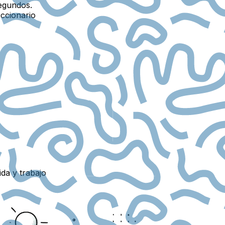
egundos.
iccionario
ida y trabajo