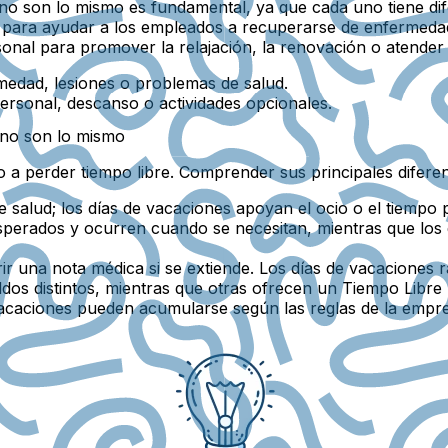
 no son lo mismo es fundamental, ya que cada uno tiene dif
s para ayudar a los empleados a recuperarse de enfermedad
rsonal para promover la relajación, la renovación o atender
medad, lesiones o problemas de salud.
personal, descanso o actividades opcionales.
 no son lo mismo
 a perder tiempo libre. Comprender sus principales diferen
 salud; los días de vacaciones apoyan el ocio o el tiempo 
esperados y ocurren cuando se necesitan, mientras que los
una nota médica si se extiende. Los días de vacaciones rar
dos distintos, mientras que otras ofrecen un Tiempo Libr
vacaciones pueden acumularse según las reglas de la empre