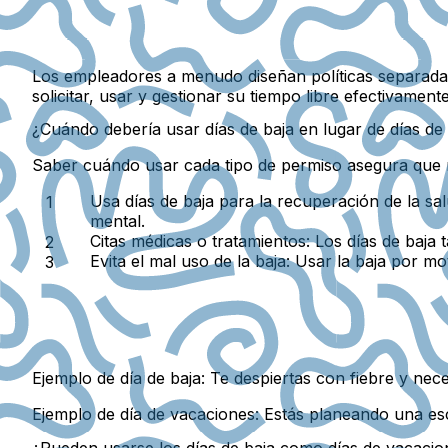
Los empleadores a menudo diseñan políticas separad
solicitar, usar y gestionar su tiempo libre efectivamen
¿Cuándo debería usar días de baja en lugar de días de
Saber cuándo usar cada tipo de permiso asegura que ma
Usa días de baja para la recuperación de la sal
mental.
Citas médicas o tratamientos:
Los días de baja 
Evita el mal uso de la baja:
Usar la baja por mot
Ejemplo de día de baja:
Te despiertas con fiebre y nece
Ejemplo de día de vacaciones:
Estás planeando una esc
¿Pueden usarse los días de baja como días de vacacio