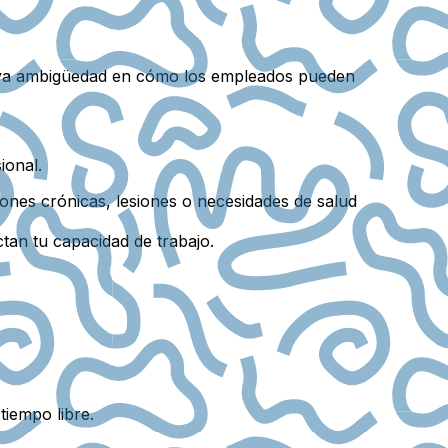
haya ambigüedad en cómo los empleados pueden
ional.
ones crónicas, lesiones o necesidades de salud
tan tu capacidad de trabajo.
iempo libre.