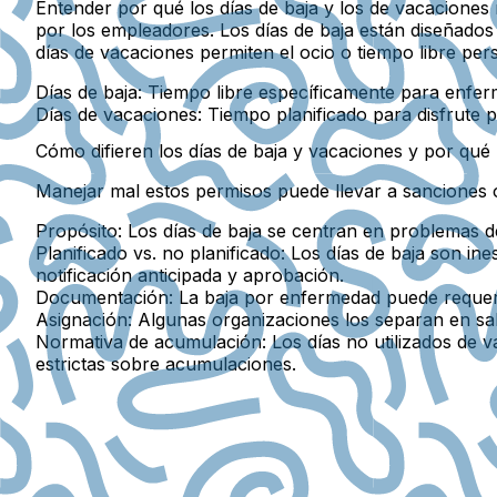
Entender por qué los días de baja y los de vacaciones
por los empleadores. Los días de baja están diseñado
días de vacaciones permiten el ocio o tiempo libre pe
Días de baja
: Tiempo libre específicamente para enfer
Días de vacaciones
: Tiempo planificado para disfrute 
Cómo difieren los días de baja y vacaciones y por qué
Manejar mal estos permisos puede llevar a sanciones o
Propósito:
Los días de baja se centran en problemas de
Planificado vs. no planificado:
Los días de baja son in
notificación anticipada y aprobación.
Documentación:
La baja por enfermedad puede requerir 
Asignación:
Algunas organizaciones los separan en sal
Normativa de acumulación:
Los días no utilizados de 
estrictas sobre acumulaciones.