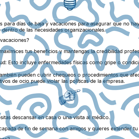
as para días de baja y vacaciones para asegurar que no 
te dentro de las necesidades organizacionales.
 vacaciones?
ximices tus beneficios y mantengas la credibilidad profes
ud:
Esto incluye enfermedades físicas como gripe o condici
también pueden cubrir chequeos o procedimientos que afec
ivos de ocio puede violar las políticas de la empresa.
sitas descansar en casa o una visita al médico.
apada de fin de semana con amigos y quieres extender tu t
nes?