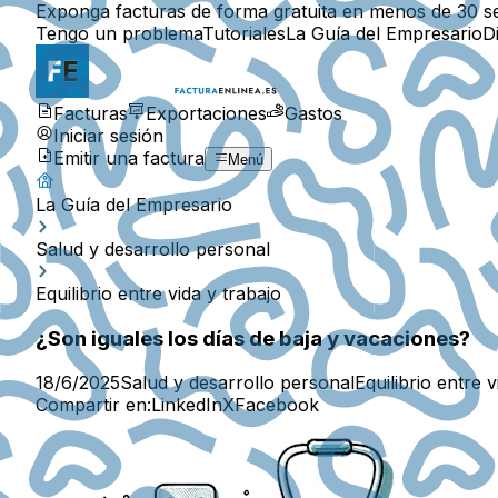
Exponga facturas de forma gratuita en menos de 30 s
Tengo un problema
Tutoriales
La Guía del Empresario
D
Facturas
Exportaciones
Gastos
Iniciar sesión
Emitir una factura
Menú
La Guía del Empresario
Salud y desarrollo personal
Equilibrio entre vida y trabajo
¿Son iguales los días de baja y vacaciones?
18/6/2025
Salud y desarrollo personal
Equilibrio entre v
Compartir en:
LinkedIn
X
Facebook