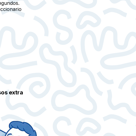
egundos.
iccionario
sos extra