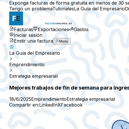
Exponga facturas de forma gratuita en menos de 30 s
Tengo un problema
Tutoriales
La Guía del Empresario
D
Facturas
Exportaciones
Gastos
Iniciar sesión
Emitir una factura
Menú
La Guía del Empresario
Emprendimiento
Estrategia empresarial
Mejores trabajos de fin de semana para ingre
18/6/2025
Emprendimiento
Estrategia empresarial
Compartir en:
LinkedIn
X
Facebook