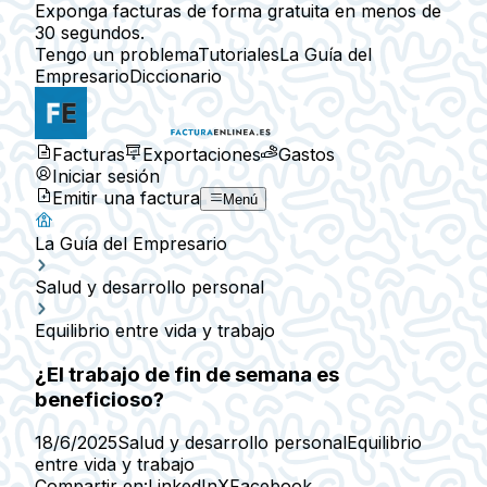
Exponga facturas de forma gratuita en menos de
30 segundos.
Tengo un problema
Tutoriales
La Guía del
Empresario
Diccionario
Facturas
Exportaciones
Gastos
Iniciar sesión
Emitir una factura
Menú
La Guía del Empresario
Salud y desarrollo personal
Equilibrio entre vida y trabajo
¿El trabajo de fin de semana es
beneficioso?
18/6/2025
Salud y desarrollo personal
Equilibrio
entre vida y trabajo
Compartir en:
LinkedIn
X
Facebook