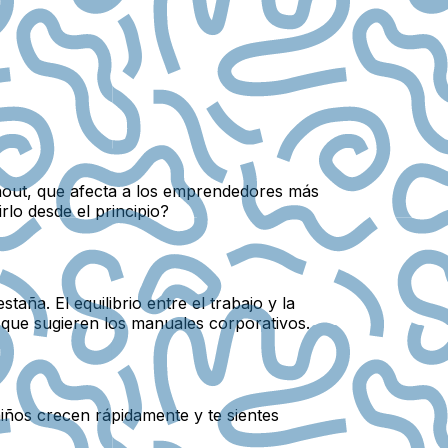
urnout, que afecta a los emprendedores más
lo desde el principio?
aña. El equilibrio entre el trabajo y la
 que sugieren los manuales corporativos.
iños crecen rápidamente y te sientes