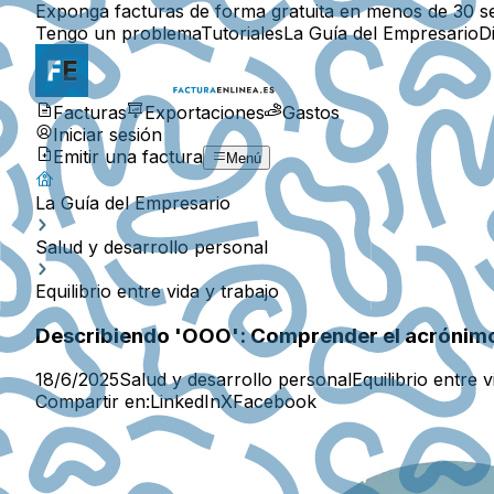
Exponga facturas de forma gratuita en menos de 30 s
Tengo un problema
Tutoriales
La Guía del Empresario
D
Facturas
Exportaciones
Gastos
Iniciar sesión
Emitir una factura
Menú
La Guía del Empresario
Salud y desarrollo personal
Equilibrio entre vida y trabajo
Describiendo 'OOO': Comprender el acrónimo 
18/6/2025
Salud y desarrollo personal
Equilibrio entre v
Compartir en:
LinkedIn
X
Facebook