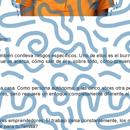
enir
también conlleva riesgos específicos. Uno de ellos es el b
e se acerca, cómo salir de él y, sobre todo, cómo prevenir
 a casa. Como persona autónoma, a las cinco abres otra pest
res, pero requiere un enfoque completamente diferente al
es emprendedores. El trabajo llama constantemente, los n
 para tu familia?