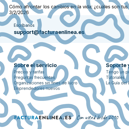
Cómo afrontar los cambios en la vida: ¿cuáles son tu
3/2/2026
Escríbanos
support@facturaenlinea.es
Sobre el servicio
Soporte 
Precios y tarifas
Tengo un p
Preguntas frecuentes
Tutoriales
Organizaciones sin fines de lucro
La Guía del
Emprendedores nuevos
Con usted desde 2010