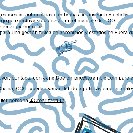
respuestas automáticas con fechas de ausencia y detalles 
quipo e incluye su contacto en el mensaje de OOO.
 recargar energías.
ara una gestión fluida de acrónimos y estados de Fuera de 
r favor, contacta con Jane Doe en jane@example.com para as
Oficina, OOO, pueden variar debido a políticas empresariale
uier persona.
Crear factura