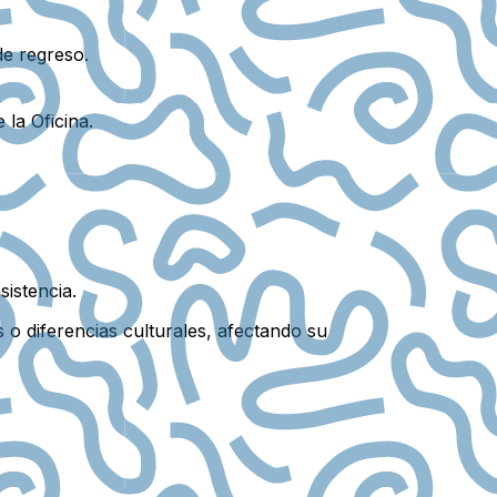
de regreso.
la Oficina.
istencia.
s o diferencias culturales, afectando su