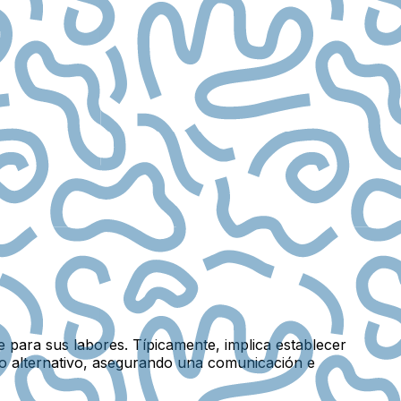
e para sus labores. Típicamente, implica establecer
to alternativo, asegurando una comunicación e