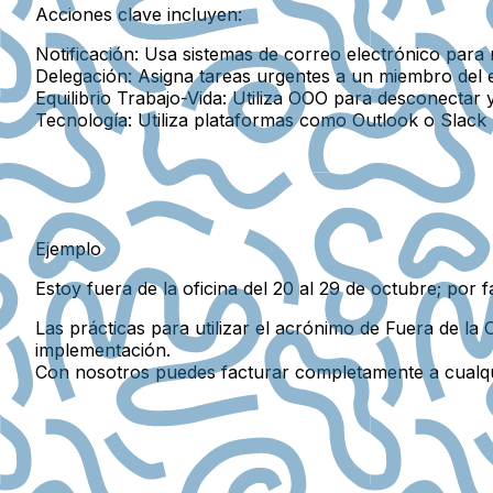
Acciones clave incluyen:
Notificación:
Usa sistemas de correo electrónico para 
Delegación:
Asigna tareas urgentes a un miembro del e
Equilibrio Trabajo-Vida:
Utiliza OOO para desconectar y
Tecnología:
Utiliza plataformas como Outlook o Slack p
Ejemplo
Estoy fuera de la oficina del 20 al 29 de octubre; po
Las prácticas para utilizar el acrónimo de Fuera de la 
implementación.
Con nosotros puedes facturar completamente a cualq