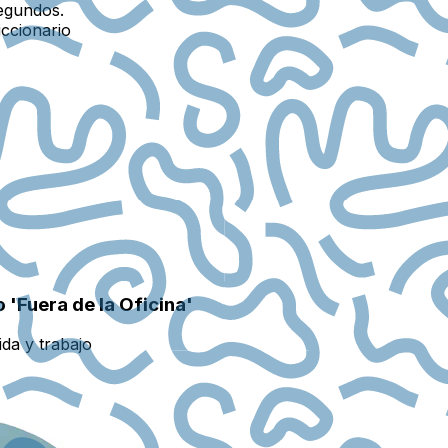
egundos.
iccionario
'Fuera de la Oficina'
ida y trabajo