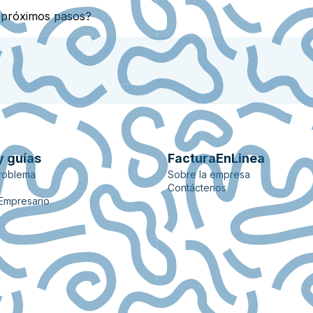
s próximos pasos?
y guías
FacturaEnLinea
roblema
Sobre la empresa
Contáctenos
 Empresario